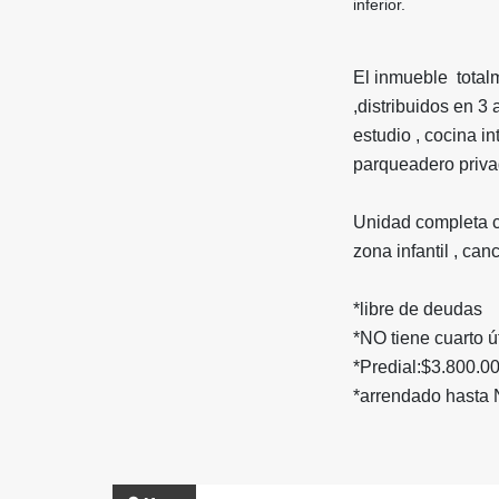
inferior.
El inmueble total
,distribuidos en 3
estudio , cocina i
parqueadero priva
Unidad completa c
zona infantil , ca
*libre de deudas
*NO tiene cuarto ú
*Predial:$3.800.0
*arrendado hasta