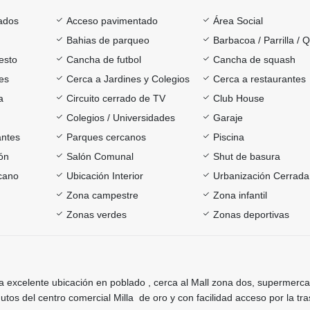
ados
Acceso pavimentado
Área Social
Bahias de parqueo
Barbacoa / Parrilla / 
esto
Cancha de futbol
Cancha de squash
es
Cerca a Jardines y Colegios
Cerca a restaurantes
a
Circuito cerrado de TV
Club House
Colegios / Universidades
Garaje
antes
Parques cercanos
Piscina
ón
Salón Comunal
Shut de basura
rcano
Ubicación Interior
Urbanización Cerrada
Zona campestre
Zona infantil
Zonas verdes
Zonas deportivas
 excelente ubicación en poblado , cerca al Mall zona dos, supermerc
utos del centro comercial Milla de oro y con facilidad acceso por la tra