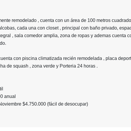
mente remodelado , cuenta con un área de 100 metros cuadrad
 alcobas, cada una con closet , principal con baño privado, espa
ntegral , sala comedor amplia, zona de ropas y ademas cuenta c
do.
uenta con piscina climatizada recién remodelada , placa deport
ncha de squash , zona verde y Porteria 24 horas .
til
00 anual
 Noviembre $4.750.000
(fácil de desocupar)