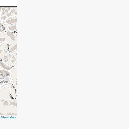
nStreetMap