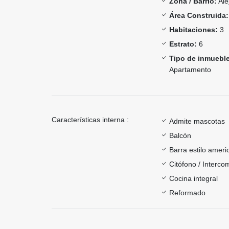
Zona / Barrio:
Ale
Área Construida:
Habitaciones:
3
Estrato:
6
Tipo de inmueble
Apartamento
Características interna :
Admite mascotas
Balcón
Barra estilo ameri
Citófono / Interc
Cocina integral
Reformado