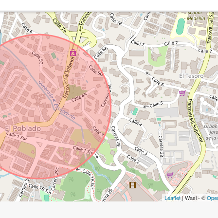
Leaflet
| Wasi - ©
Ope