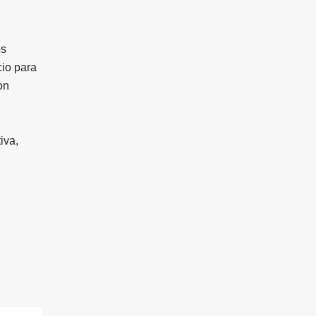
os
cio para
on
iva,