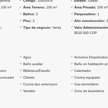
jandria
Código:
10005916
Estado:
Usado
100 m²
Área Terreno:
100 m²
Área Privada:
100 m
Baños:
2
Parqueadero:
1
Piso:
3
Año construcción:
2
:
Tipo de negocio:
Venta
Valor Administración
$520.000 COP
Agua
Armarios Empotrados
Baño auxiliar
Baño en habitación pr
cano
Biblioteca/Estudio
Calentador
omunicador
Clósets
Cocina equipada
Cocina tipo americano
Gas domiciliario
Vestidor
Zona de lavandería