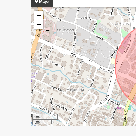
Mapa
+
−
200 m
500 ft