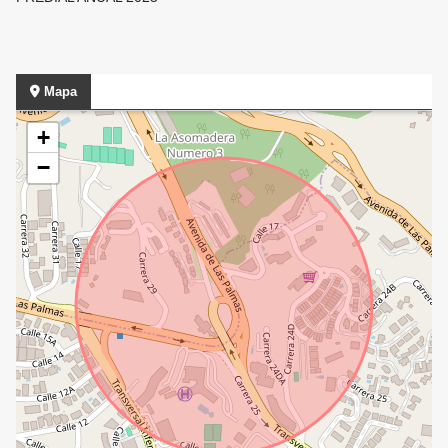
Mapa
+
−