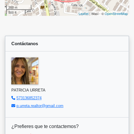
200 m
500 ft
Leaflet
| Wasi - ©
OpenStreetMap
Contáctanos
PATRICIA URRETA
573136852374
p.urreta.realtor@gmail.com
¿Prefieres que te contactemos?