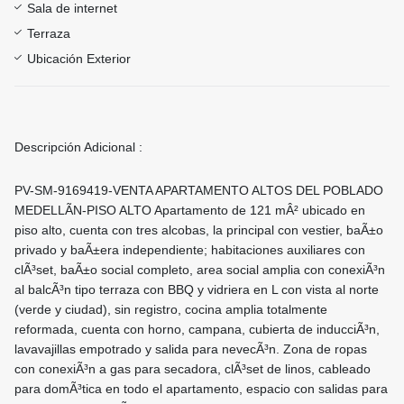
Sala de internet
Terraza
Ubicación Exterior
Descripción Adicional :
PV-SM-9169419-VENTA APARTAMENTO ALTOS DEL POBLADO
MEDELLÃN-PISO ALTO Apartamento de 121 mÂ² ubicado en
piso alto, cuenta con tres alcobas, la principal con vestier, baÃ±o
privado y baÃ±era independiente; habitaciones auxiliares con
clÃ³set, baÃ±o social completo, area social amplia con conexiÃ³n
al balcÃ³n tipo terraza con BBQ y vidriera en L con vista al norte
(verde y ciudad), sin registro, cocina amplia totalmente
reformada, cuenta con horno, campana, cubierta de inducciÃ³n,
lavavajillas empotrado y salida para nevecÃ³n. Zona de ropas
con conexiÃ³n a gas para secadora, clÃ³set de linos, cableado
para domÃ³tica en todo el apartamento, espacio con salidas para