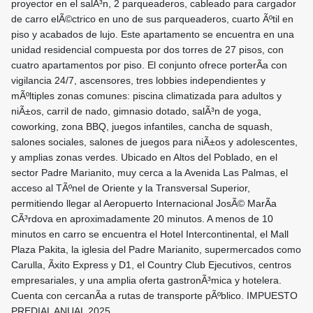
proyector en el salÃ³n, 2 parqueaderos, cableado para cargador
de carro elÃ©ctrico en uno de sus parqueaderos, cuarto Ãºtil en
piso y acabados de lujo. Este apartamento se encuentra en una
unidad residencial compuesta por dos torres de 27 pisos, con
cuatro apartamentos por piso. El conjunto ofrece porterÃ­a con
vigilancia 24/7, ascensores, tres lobbies independientes y
mÃºltiples zonas comunes: piscina climatizada para adultos y
niÃ±os, carril de nado, gimnasio dotado, salÃ³n de yoga,
coworking, zona BBQ, juegos infantiles, cancha de squash,
salones sociales, salones de juegos para niÃ±os y adolescentes,
y amplias zonas verdes. Ubicado en Altos del Poblado, en el
sector Padre Marianito, muy cerca a la Avenida Las Palmas, el
acceso al TÃºnel de Oriente y la Transversal Superior,
permitiendo llegar al Aeropuerto Internacional JosÃ© MarÃ­a
CÃ³rdova en aproximadamente 20 minutos. A menos de 10
minutos en carro se encuentra el Hotel Intercontinental, el Mall
Plaza Pakita, la iglesia del Padre Marianito, supermercados como
Carulla, Ãxito Express y D1, el Country Club Ejecutivos, centros
empresariales, y una amplia oferta gastronÃ³mica y hotelera.
Cuenta con cercanÃ­a a rutas de transporte pÃºblico. IMPUESTO
PREDIAL ANUAL 2025