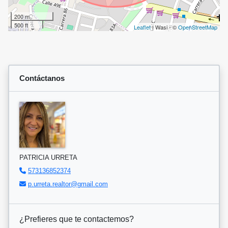
200 m
500 ft
Leaflet
| Wasi - ©
OpenStreetMap
Contáctanos
PATRICIA URRETA
573136852374
p.urreta.realtor@gmail.com
¿Prefieres que te contactemos?