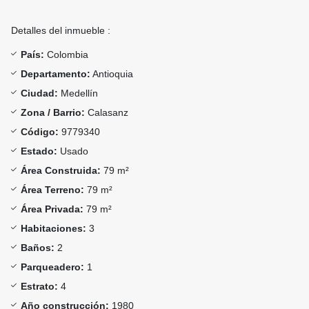
Detalles del inmueble :
País:
Colombia
Departamento:
Antioquia
Ciudad:
Medellín
Zona / Barrio:
Calasanz
Código:
9779340
Estado:
Usado
Área Construida:
79 m²
Área Terreno:
79 m²
Área Privada:
79 m²
Habitaciones:
3
Baños:
2
Parqueadero:
1
Estrato:
4
Año construcción:
1980