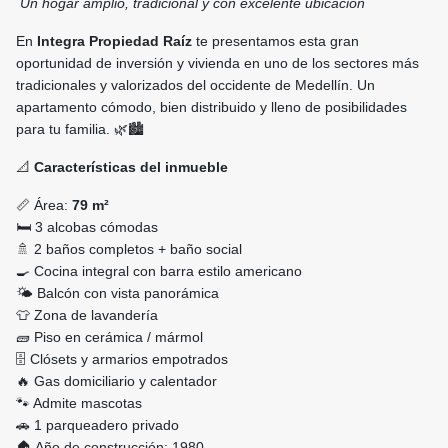
Un hogar amplio, tradicional y con excelente ubicación
En
Integra Propiedad Raíz
te presentamos esta gran
oportunidad de inversión y vivienda en uno de los sectores más
tradicionales y valorizados del occidente de Medellín. Un
apartamento cómodo, bien distribuido y lleno de posibilidades
para tu familia. 🌿🏙️
📐
Características del inmueble
📏 Área:
79 m²
🛏️ 3 alcobas cómodas
🚿 2 baños completos + baño social
🍳 Cocina integral con barra estilo americano
🌤️ Balcón con vista panorámica
👕 Zona de lavandería
🧱 Piso en cerámica / mármol
🗄️ Clósets y armarios empotrados
🔥 Gas domiciliario y calentador
🐾 Admite mascotas
🚗 1 parqueadero privado
🏠 Año de construcción: 1980