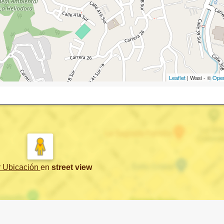
Leaflet
| Wasi - ©
Ope
r Ubicación
en
street view