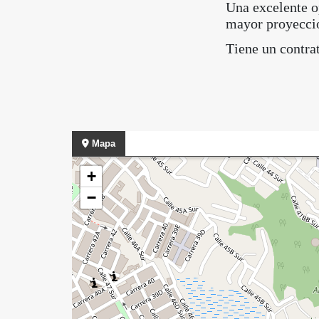
Una excelente op
mayor proyecci
Tiene un contra
Mapa
+
−