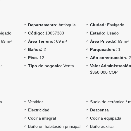
Departamento:
Antioquia
Ciudad:
Envigado
igado
Código:
10057380
Estado:
Usado
69 m²
Área Terreno:
69 m²
Área Privada:
69 m²
Baños:
2
Parqueadero:
1
Piso:
12
Año construcción:
2
:
Tipo de negocio:
Venta
Valor Administración
$350.000 COP
ía
Vestidor
Suelo de cerámica / 
Electricidad
Despensa
Cocina integral
Cocina equipada
Baño en habitación principal
Baño auxiliar