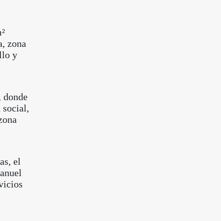
m²
a, zona
llo y
, donde
 social,
 zona
as, el
Manuel
vicios