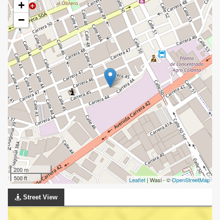
+
−
200 m
500 ft
Leaflet
| Wasi - ©
OpenStreetMap
Street View