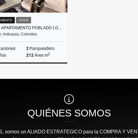
AMENTO
VENTA
VENTA APARTAMENTO POBLADO LOMA LALINDE MEDELLÍN
n, Antioquia, Colombia
taciones
2
Parqueadero
2
ños
212
Área m
Venta
$1.500.000.000
QUIÉNES SOMOS
somos un ALIADO ESTRATEGICO para la COMPRA Y VENTA 