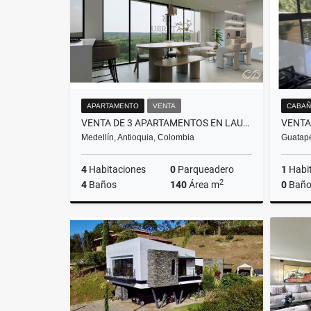
APARTAMENTO
VENTA
CABAÑ
VENTA DE 3 APARTAMENTOS EN LAURELES PARA AIRBNB RENTAS CORTAS
Medellín, Antioquia, Colombia
Guatapé
4
Habitaciones
0
Parqueadero
1
Habi
2
4
Baños
140
Área m
0
Baño
Venta
$1.600.000.000