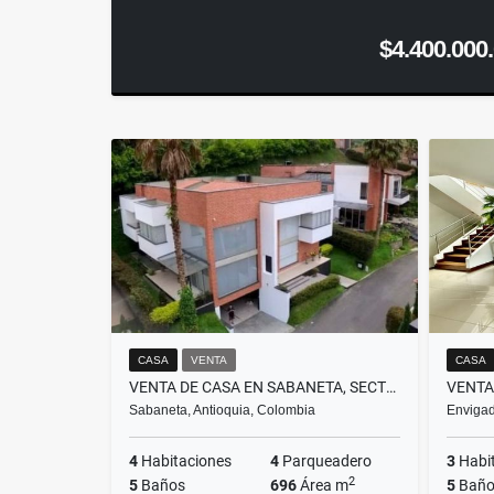
$4.400.000
CASA
VENTA
CASA
VENTA DE CASA EN SABANETA, SECTOR CAÑAVERALEJO
Sabaneta, Antioquia, Colombia
Envigad
4
Habitaciones
4
Parqueadero
3
Habi
2
5
Baños
696
Área m
5
Baño