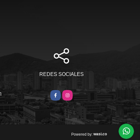
S
REDES SOCIALES
m
Facebook
Instagram
wasi.co
Powered by: