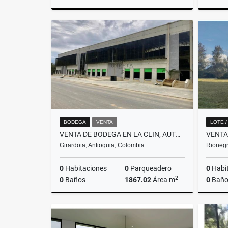
Venta
$2.850.000.000
BODEGA
VENTA
LOTE 
VENTA DE BODEGA EN LA CLIN, AUTOPISTA NORTE (BELLO-HATILLO)
Girardota, Antioquia, Colombia
Rionegr
0
Habitaciones
0
Parqueadero
0
Habi
2
0
Baños
1867.02
Área m
0
Baño
Venta
$9.250.000.000