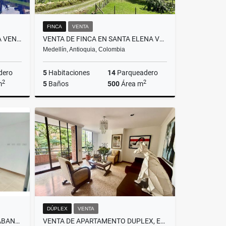
FINCA
VENTA
FINCA INDEPENDIENTE PARA LA VENTA EN SOPETRAN, ANTIOQUIA
VENTA DE FINCA EN SANTA ELENA VEREDA EL PLAN
Medellín, Antioquia, Colombia
dero
5
Habitaciones
14
Parqueadero
2
2
m
5
Baños
500
Área m
Venta
Venta
$4.500.000.000
DÚPLEX
VENTA
VENTA DE APARTAMENTO EN SABANETA, SECTOR TRES ESQUINAS
VENTA DE APARTAMENTO DUPLEX, EN EL POBLADO, PARTE PLANA