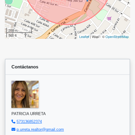
200 m
500 ft
Leaflet
| Wasi - ©
OpenStreetMap
Contáctanos
PATRICIA URRETA
573136852374
p.urreta.realtor@gmail.com