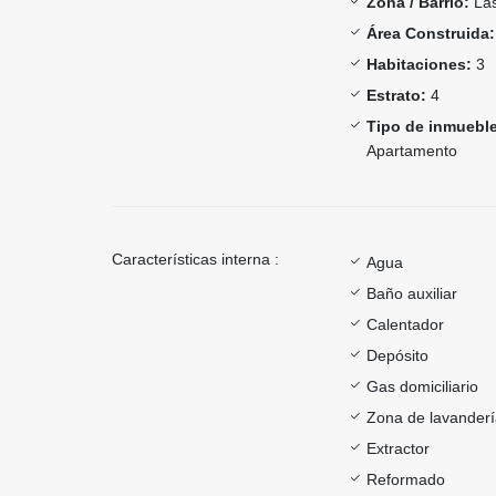
Zona / Barrio:
Las
Área Construida:
Habitaciones:
3
Estrato:
4
Tipo de inmueble
Apartamento
Características interna :
Agua
Baño auxiliar
Calentador
Depósito
Gas domiciliario
Zona de lavander
Extractor
Reformado