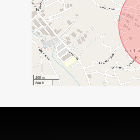
200 m
500 ft