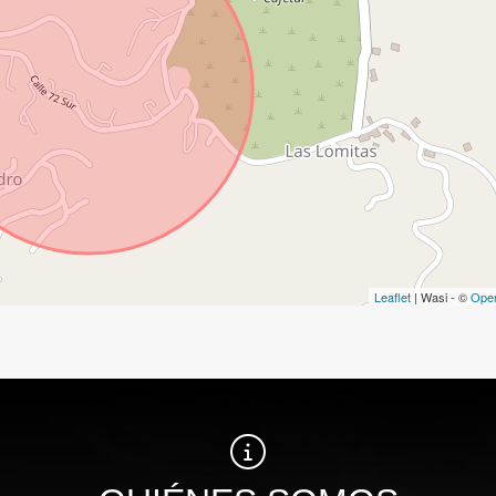
Leaflet
| Wasi - ©
Ope