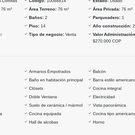
 Lomitas
Código:
10088814
Estado:
Usado
76 m²
Área Terreno:
76 m²
Área Privada:
76 m²
Baños:
2
Parqueadero:
1
Piso:
14
Año construcción:
2
:
Tipo de negocio:
Venta
Valor Administración
$270.000 COP
Armarios Empotrados
Balcón
Baño en habitación principal
Barra estilo american
Clósets
Cocina integral
Doble Ventana
Electricidad
Suelo de cerámica / mármol
Vista panorámica
ía
Cocina equipada
Cocina tipo american
Hall de alcobas
Horno