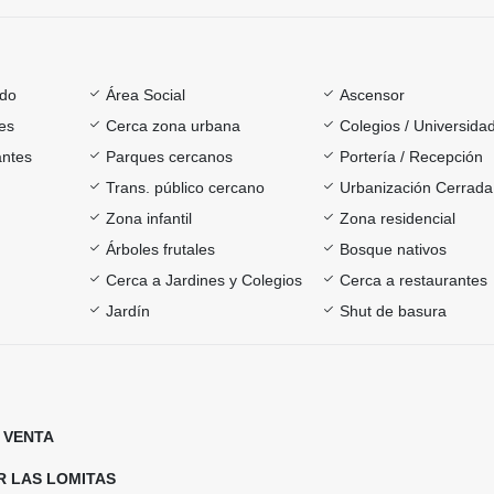
ado
Área Social
Ascensor
es
Cerca zona urbana
Colegios / Universida
antes
Parques cercanos
Portería / Recepción
Trans. público cercano
Urbanización Cerrada
Zona infantil
Zona residencial
Árboles frutales
Bosque nativos
Cerca a Jardines y Colegios
Cerca a restaurantes
Jardín
Shut de basura
 VENTA
R LAS LOMITAS