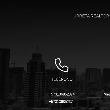
URRETA REALTORS, 
TELÉFONO
+573136852374
Med
+573136852374