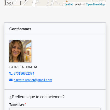
500 ft
Leaflet
| Wasi - ©
OpenStreetMap
Contáctanos
PATRICIA URRETA
573136852374
p.urreta.realtor@gmail.com
¿Prefieres que te contactemos?
*
Tu nombre