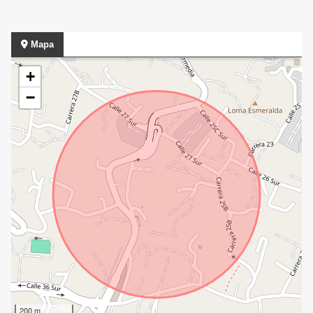
Mapa
+
−
200 m