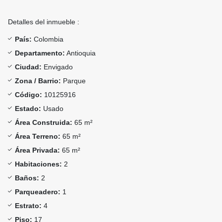
Detalles del inmueble :
País:
Colombia
Departamento:
Antioquia
Ciudad:
Envigado
Zona / Barrio:
Parque
Código:
10125916
Estado:
Usado
Área Construida:
65 m²
Área Terreno:
65 m²
Área Privada:
65 m²
Habitaciones:
2
Baños:
2
Parqueadero:
1
Estrato:
4
Piso:
17