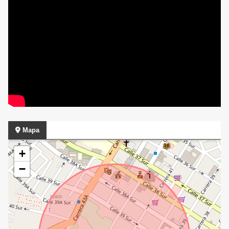
Mapa
+
−