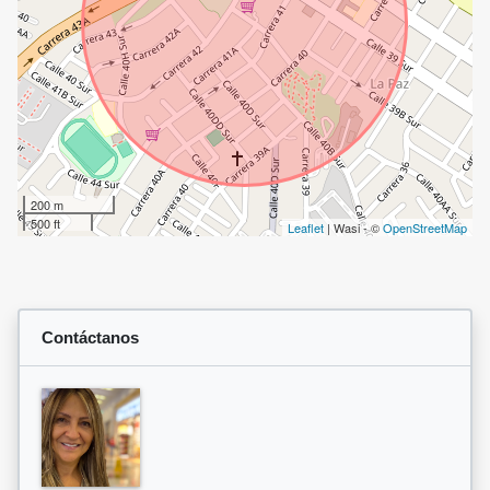
200 m
500 ft
Leaflet
| Wasi - ©
OpenStreetMap
Contáctanos