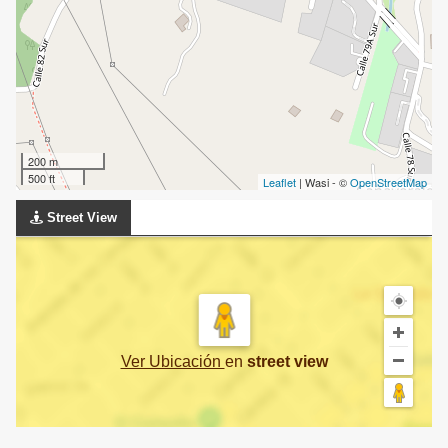
200 m
500 ft
Leaflet
| Wasi - ©
OpenStreetMap
Street View
Ver Ubicación
en
street view