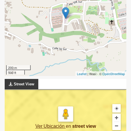
200 m
500 ft
Leaflet
| Wasi - ©
OpenStreetMap
Street View
Ver Ubicación
en
street view