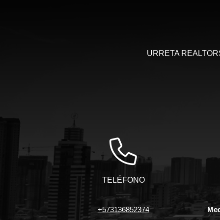
URRETA REALTORS, 
TELÉFONO
+573136852374
Med