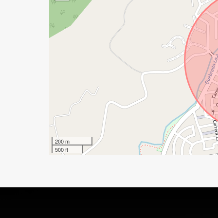
200 m
500 ft