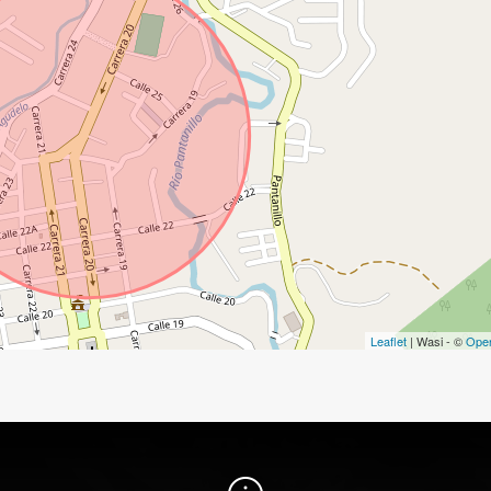
Leaflet
| Wasi - ©
Ope