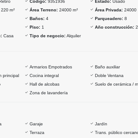
Retiro
Código:
9351936
Estado:
Usado
220 m²
Área Terreno:
24000 m²
Área Privada:
24000
Baños:
4
Parqueadero:
8
Piso:
1
Año construcción:
2
:
Casa
Tipo de negocio:
Alquiler
Armarios Empotrados
Baño auxiliar
 principal
Cocina integral
Doble Ventana
o
Hall de alcobas
Suelo de cerámica / 
Zona de lavandería
a
Garaje
Jardín
Terraza
Trans. público cercan