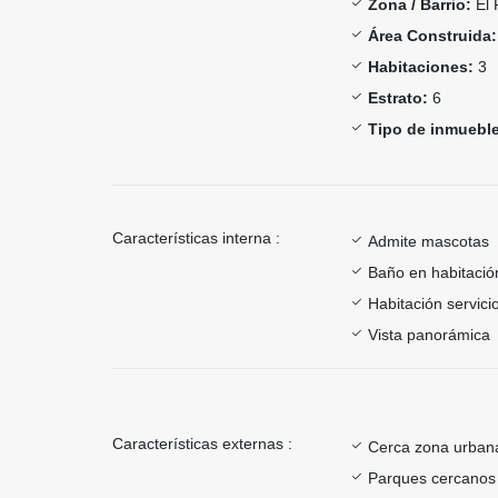
Zona / Barrio:
El 
Área Construida:
Habitaciones:
3
Estrato:
6
Tipo de inmueble
Características interna :
Admite mascotas
Baño en habitación
Habitación servici
Vista panorámica
Características externas :
Cerca zona urban
Parques cercanos