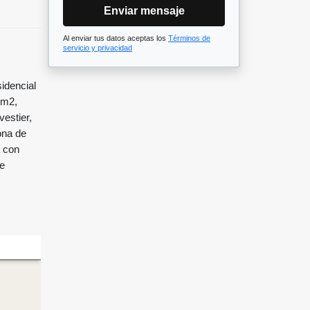
Enviar mensaje
Al enviar tus datos aceptas los
Términos de
servicio y privacidad
dencial
 m2,
estier,
ona de
a con
de