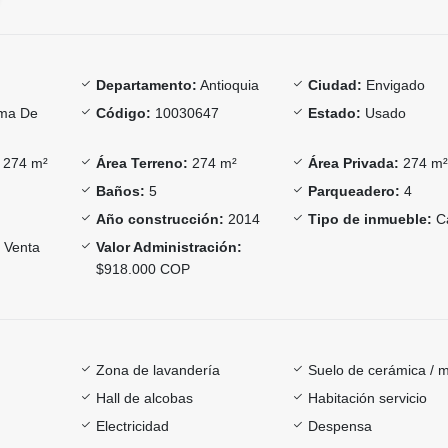
Departamento:
Antioquia
Ciudad:
Envigado
ma De
Código:
10030647
Estado:
Usado
274 m²
Área Terreno:
274 m²
Área Privada:
274 m
Baños:
5
Parqueadero:
4
Año construcción:
2014
Tipo de inmueble:
C
Venta
Valor Administración:
$918.000 COP
Zona de lavandería
Suelo de cerámica / 
Hall de alcobas
Habitación servicio
Electricidad
Despensa