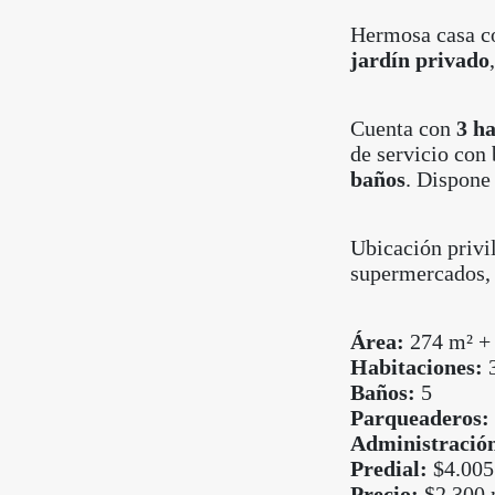
Hermosa casa c
jardín privado
Cuenta con
3 ha
de servicio con
baños
. Dispon
Ubicación privil
supermercados, 
Área:
274 m² + 
Habitaciones:
3
Baños:
5
Parqueaderos:
Administració
Predial:
$4.005.
Precio:
$2.300 