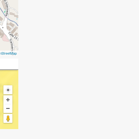
nStreetMap