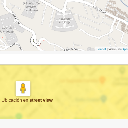
Leaflet
| Wasi - ©
Ope
r Ubicación
en
street view