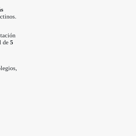
ás
ctinos.
itación
l de
5
legios,