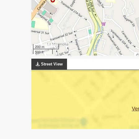
200 m
500 ft
Street View
Ve