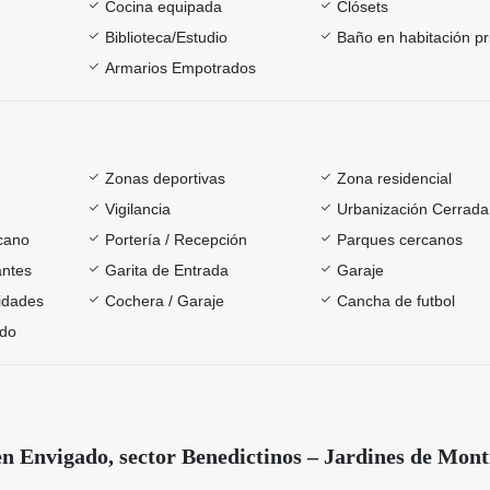
Cocina equipada
Clósets
Biblioteca/Estudio
Baño en habitación pr
Armarios Empotrados
Zonas deportivas
Zona residencial
Vigilancia
Urbanización Cerrada
rcano
Portería / Recepción
Parques cercanos
antes
Garita de Entrada
Garaje
sidades
Cochera / Garaje
Cancha de futbol
ado
en Envigado, sector Benedictinos – Jardines de Mont