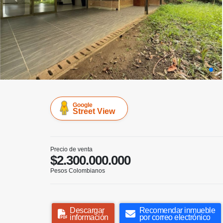
Google
Street View
Precio de venta
$2.300.000.000
Pesos Colombianos
Descargar
Recomendar inmueble
información
por correo electrónico