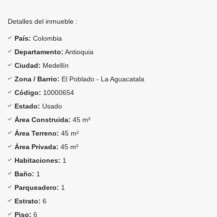
Detalles del inmueble :
País:
Colombia
Departamento:
Antioquia
Ciudad:
Medellín
Zona / Barrio:
El Poblado - La Aguacatala
Código:
10000654
Estado:
Usado
Área Construida:
45 m²
Área Terreno:
45 m²
Área Privada:
45 m²
Habitaciones:
1
Baño:
1
Parqueadero:
1
Estrato:
6
Piso:
6