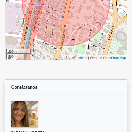
200 m
500 ft
Leaflet
| Wasi - ©
OpenStreetMap
Contáctanos