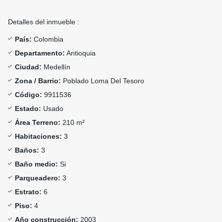
Detalles del inmueble :
País:
Colombia
Departamento:
Antioquia
Ciudad:
Medellín
Zona / Barrio:
Poblado Loma Del Tesoro
Código:
9911536
Estado:
Usado
Área Terreno:
210 m²
Habitaciones:
3
Baños:
3
Baño medio:
Si
Parqueadero:
3
Estrato:
6
Piso:
4
Año construcción:
2003