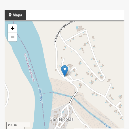
Mapa
+
−
200 m