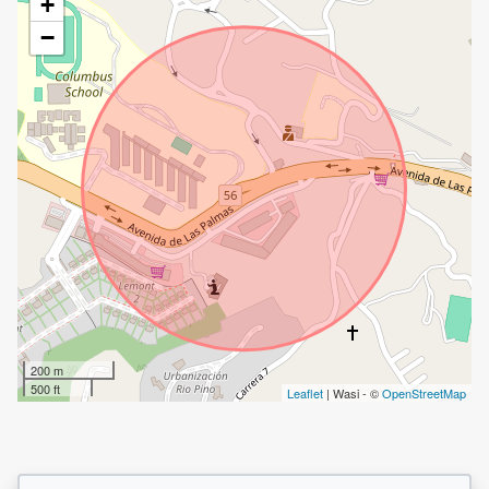
+
−
200 m
500 ft
Leaflet
| Wasi - ©
OpenStreetMap