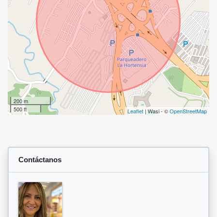
200 m
500 ft
Leaflet
| Wasi - ©
OpenStreetMap
Contáctanos