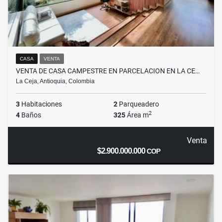
CASA
VENTA
VENTA DE CASA CAMPESTRE EN PARCELACION EN LA CE…
La Ceja, Antioquia, Colombia
3
Habitaciones
2
Parqueadero
2
4
Baños
325
Área m
Venta
$2.900.000.000
COP