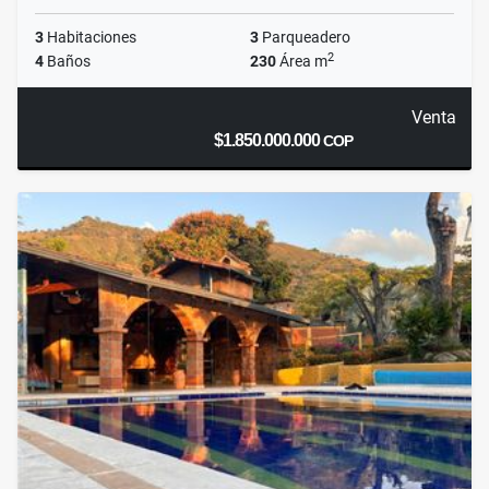
3
Habitaciones
3
Parqueadero
2
4
Baños
230
Área m
Venta
$1.850.000.000
COP