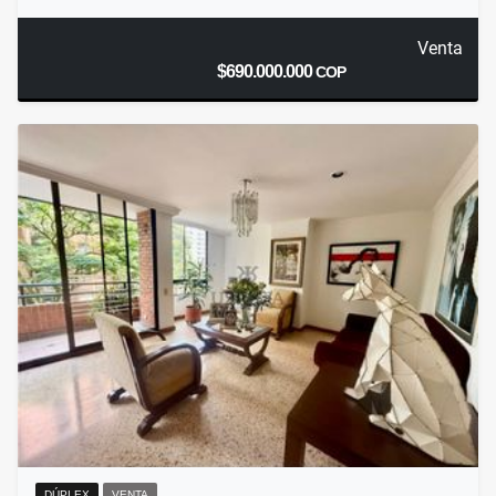
Venta
$690.000.000
COP
DÚPLEX
VENTA