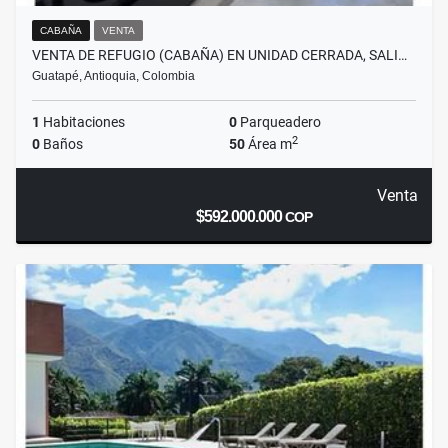
CABAÑA
VENTA
VENTA DE REFUGIO (CABAÑA) EN UNIDAD CERRADA, SALI…
Guatapé, Antioquia, Colombia
1
Habitaciones
0
Parqueadero
2
0
Baños
50
Área m
Venta
$592.000.000
COP