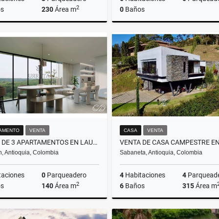
2
s
230
Área m
0
Baños
Venta
$1.850.000.000
$6.233.250.000
AMENTO
VENTA
CASA
VENTA
VENTA DE 3 APARTAMENTOS EN LAURELES PARA AIRBNB RENTAS CORTAS
n, Antioquia, Colombia
Sabaneta, Antioquia, Colombia
taciones
0
Parqueadero
4
Habitaciones
4
Parquead
2
s
140
Área m
6
Baños
315
Área m
Venta