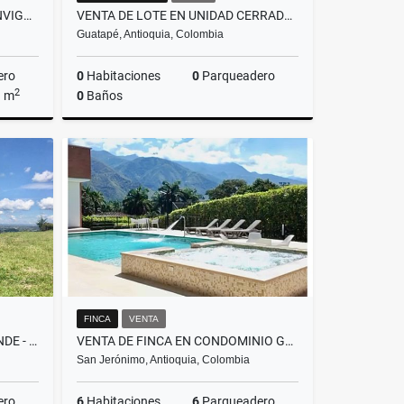
VENTA DE APARTAMENTO EN ENVIGADO, SECTOR LA INMACULADA
VENTA DE LOTE EN UNIDAD CERRADA, CON SALIDA AL EMBALSE - GUATAPE
Guatapé, Antioquia, Colombia
ero
0
Habitaciones
0
Parqueadero
2
a m
0
Baños
Venta
Venta
$580.000.000
FINCA
VENTA
LOTE EN VENTA EN LLANOGRANDE - CON NORMA PARA CONDOMINIO
VENTA DE FINCA EN CONDOMINIO GUAYACANES, SAN JERONIMO, ANT. - AMOBLADA
San Jerónimo, Antioquia, Colombia
ero
6
Habitaciones
6
Parqueadero