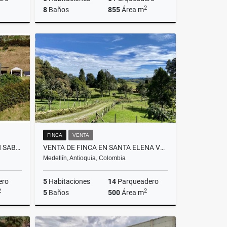
2
8
Baños
855
Área m
Venta
Venta
$4.400.000.000
FINCA
VENTA
VENTA DE CASA CAMPESTRE EN SABANETA VEREDA LAS LOMITAS
VENTA DE FINCA EN SANTA ELENA VEREDA EL PLAN
Medellín, Antioquia, Colombia
ero
5
Habitaciones
14
Parqueadero
2
2
5
Baños
500
Área m
Venta
Venta