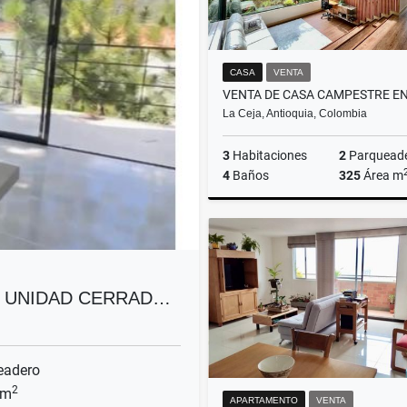
CASA
VENTA
La Ceja, Antioquia, Colombia
3
Habitaciones
2
Parquead
4
Baños
325
Área m
$2.900.000.000
N UNIDAD CERRAD…
eadero
2
 m
APARTAMENTO
VENTA