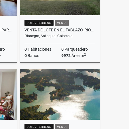
LOTE / TERRENO
VENTA
VENTA DE CASA CAMPESTRE EN PARCELACION EN LA CEJA, EL CAPIRO
VENTA DE LOTE EN EL TABLAZO, RIONEGRO
Rionegro, Antioquia, Colombia
ero
0
Habitaciones
0
Parqueadero
2
2
0
Baños
9972
Área m
Venta
Venta
$1.900.000.000
LOTE / TERRENO
VENTA