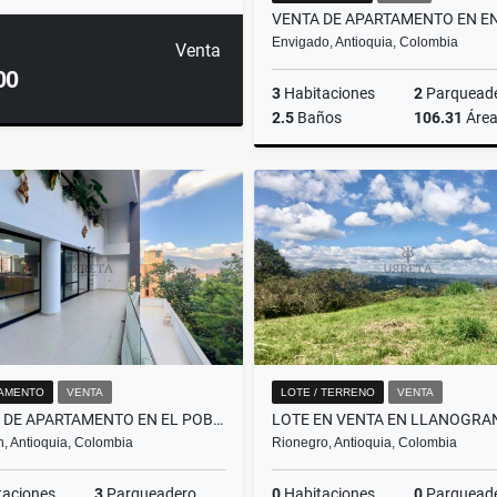
Envigado, Antioquia, Colombia
Venta
00
3
Habitaciones
2
Parquead
2.5
Baños
106.31
Áre
$680.000.000
AMENTO
VENTA
LOTE / TERRENO
VENTA
VENTA DE APARTAMENTO EN EL POBLADO, SECTOR EL TESORO
n, Antioquia, Colombia
Rionegro, Antioquia, Colombia
taciones
3
Parqueadero
0
Habitaciones
0
Parquead