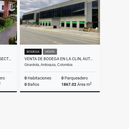
$4.500.000.000
BODEGA
VENTA
VENTA DE CASA EN SABANETA, SECTOR CAÑAVERALEJO
VENTA DE BODEGA EN LA CLIN, AUTOPISTA NORTE (BELLO-HATILLO)
Girardota, Antioquia, Colombia
ero
0
Habitaciones
0
Parqueadero
2
2
0
Baños
1867.02
Área m
Venta
Venta
$9.250.000.000