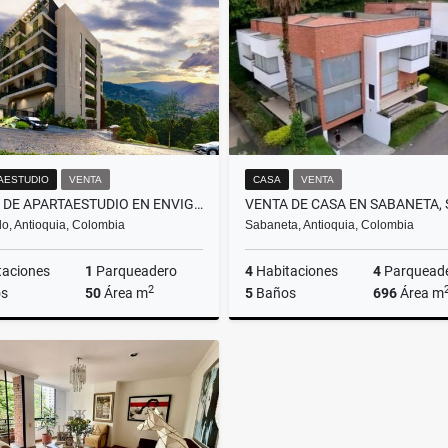
$1.600.000.000
$1.900.000.000
AESTUDIO
VENTA
CASA
VENTA
VENTA DE APARTAESTUDIO EN ENVIGADO, SECTOR EL ESCOBERO - AIRBNB
o, Antioquia, Colombia
Sabaneta, Antioquia, Colombia
taciones
1
Parqueadero
4
Habitaciones
4
Parquead
2
s
50
Área m
5
Baños
696
Área m
Venta
$600.000.000
$2.850.000.000