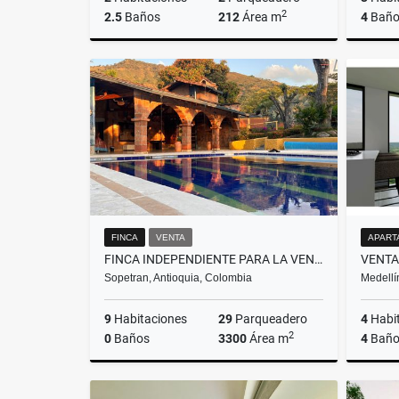
2
2.5
Baños
212
Área m
4
Baño
Venta
$1.500.000.000
FINCA
VENTA
APART
FINCA INDEPENDIENTE PARA LA VENTA EN SOPETRAN, ANTIOQUIA
Sopetran, Antioquia, Colombia
Medellí
9
Habitaciones
29
Parqueadero
4
Habi
2
0
Baños
3300
Área m
4
Baño
Venta