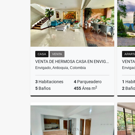
$2.200.000.000
CASA
VENTA
APART
VENTA DE HERMOSA CASA EN ENVIGADO, SECTOR LOMA LOS BENEDICTINOS
Envigado, Antioquia, Colombia
Envigad
3
Habitaciones
4
Parqueadero
1
Habi
2
5
Baños
455
Área m
2
Baño
Venta
$2.890.000.000