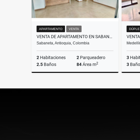
APARTAMENTO
VENTA
DÚPLE
VENTA DE APARTAMENTO EN SABANETA, SECTOR TRES ESQUINAS
Sabaneta, Antioquia, Colombia
Medellí
2
Habitaciones
2
Parqueadero
3
Habi
2
2.5
Baños
84
Área m
3
Baño
Venta
$690.000.000