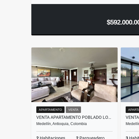
$592.000.0
APARTAMENTO
VENTA
APART
VENTA APARTAMENTO POBLADO LOMA LALINDE MEDELLÍN
Medellín, Antioquia, Colombia
Medellí
2
Habitaciones
2
Parqueadero
3
Habi