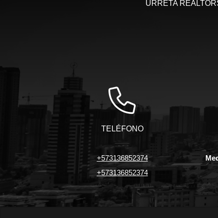
URRETA REALTORS, 
TELÉFONO
+573136852374
Med
+573136852374