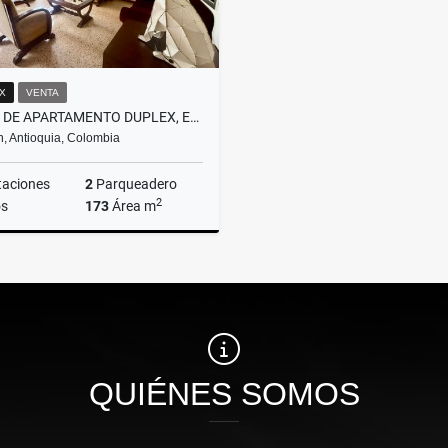
X
VENTA
VENTA DE APARTAMENTO DUPLEX, EN EL POBLADO, PARTE PLANA
n, Antioquia, Colombia
taciones
2
Parqueadero
2
s
173
Área m
Venta
$1.100.000.000
QUIÉNES SOMOS