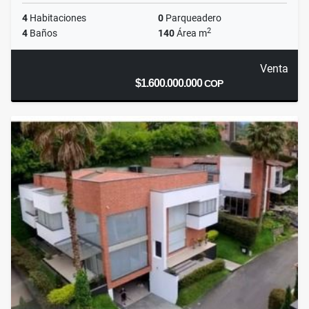
4
Habitaciones
0
Parqueadero
2
4
Baños
140
Área m
Venta
$1.600.000.000
COP