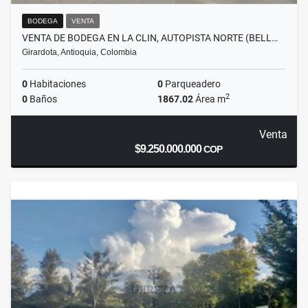
BODEGA
VENTA
VENTA DE BODEGA EN LA CLIN, AUTOPISTA NORTE (BELL…
Girardota, Antioquia, Colombia
0
Habitaciones
0
Parqueadero
2
0
Baños
1867.02
Área m
Venta
$9.250.000.000
COP