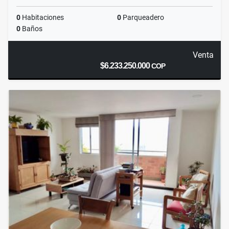
0
Habitaciones
0
Parqueadero
0
Baños
Venta
$6.233.250.000
COP