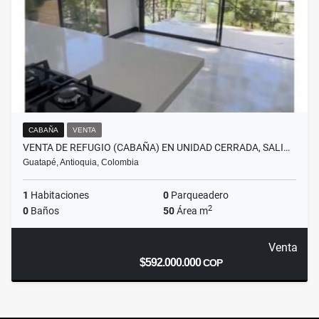
CABAÑA
VENTA
VENTA DE REFUGIO (CABAÑA) EN UNIDAD CERRADA, SALI…
Guatapé, Antioquia, Colombia
1
Habitaciones
0
Parqueadero
2
0
Baños
50
Área m
Venta
$592.000.000
COP