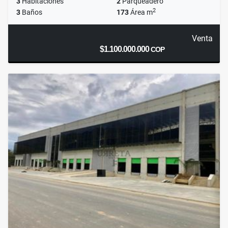
3
Habitaciones
2
Parqueadero
2
3
Baños
173
Área m
Venta
$1.100.000.000
COP