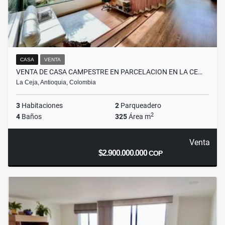
CASA
VENTA
VENTA DE CASA CAMPESTRE EN PARCELACION EN LA CE…
La Ceja, Antioquia, Colombia
3
Habitaciones
2
Parqueadero
2
4
Baños
325
Área m
Venta
$2.900.000.000
COP