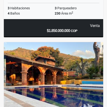
3
Habitaciones
3
Parqueadero
2
4
Baños
230
Área m
Venta
$1.850.000.000
COP