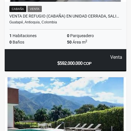
CABAÑA
VENTA
VENTA DE REFUGIO (CABAÑA) EN UNIDAD CERRADA, SALI…
Guatapé, Antioquia, Colombia
1
Habitaciones
0
Parqueadero
2
0
Baños
50
Área m
Venta
$592.000.000
COP