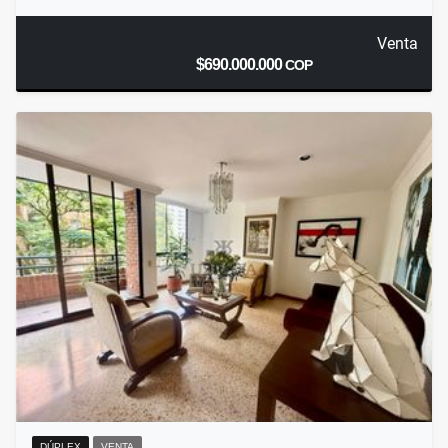
Venta
$690.000.000
COP
DÚPLEX
VENTA