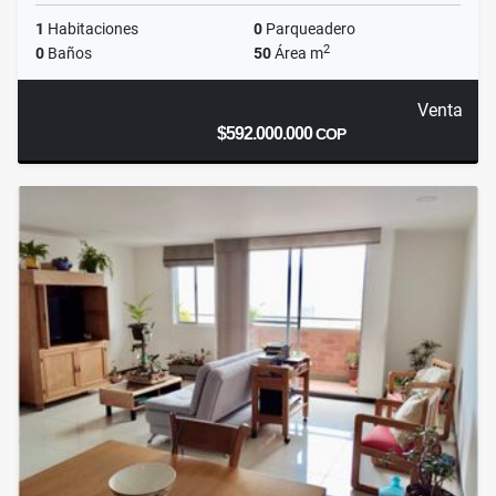
1
Habitaciones
0
Parqueadero
2
0
Baños
50
Área m
Venta
$592.000.000
COP