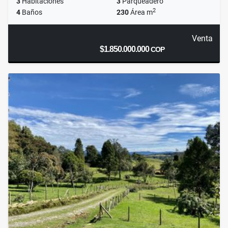
3
Habitaciones
3
Parqueadero
2
4
Baños
230
Área m
Venta
$1.850.000.000
COP