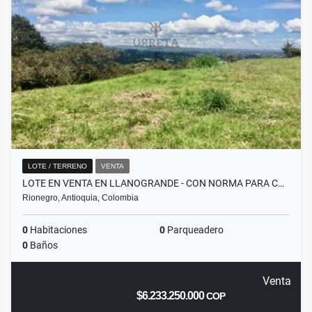
LOTE / TERRENO
VENTA
LOTE EN VENTA EN LLANOGRANDE - CON NORMA PARA C…
Rionegro, Antioquia, Colombia
0
Habitaciones
0
Parqueadero
0
Baños
Venta
$6.233.250.000
COP