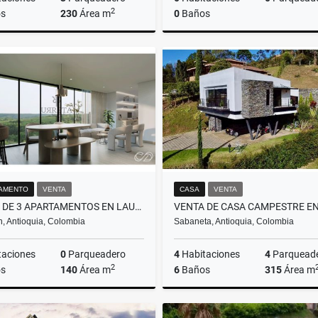
2
s
230
Área m
0
Baños
Venta
$1.850.000.000
$6.233.250.000
AMENTO
VENTA
CASA
VENTA
VENTA DE 3 APARTAMENTOS EN LAURELES PARA AIRBNB RENTAS CORTAS
n, Antioquia, Colombia
Sabaneta, Antioquia, Colombia
taciones
0
Parqueadero
4
Habitaciones
4
Parquead
2
s
140
Área m
6
Baños
315
Área m
Venta