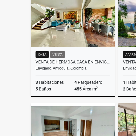
$2.200.000.000
CASA
VENTA
APART
VENTA DE HERMOSA CASA EN ENVIGADO, SECTOR LOMA LOS BENEDICTINOS
Envigado, Antioquia, Colombia
Envigad
3
Habitaciones
4
Parqueadero
1
Habi
2
5
Baños
455
Área m
2
Baño
Venta
$2.890.000.000