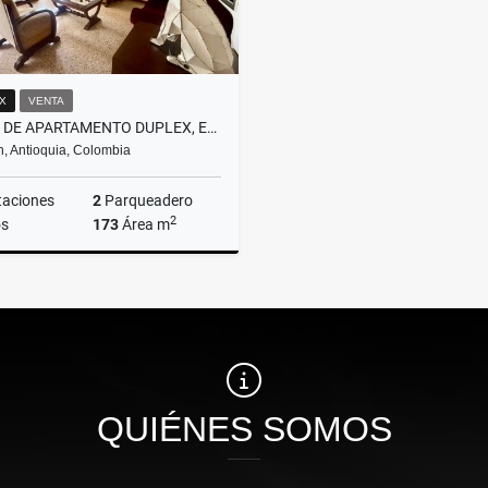
X
VENTA
VENTA DE APARTAMENTO DUPLEX, EN EL POBLADO, PARTE PLANA
n, Antioquia, Colombia
taciones
2
Parqueadero
2
s
173
Área m
Venta
$1.100.000.000
QUIÉNES SOMOS