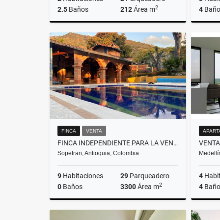
2
2.5
Baños
212
Área m
4
Baño
Venta
$1.500.000.000
FINCA
VENTA
APART
FINCA INDEPENDIENTE PARA LA VENTA EN SOPETRAN, ANTIOQUIA
Sopetran, Antioquia, Colombia
Medellí
9
Habitaciones
29
Parqueadero
4
Habi
2
0
Baños
3300
Área m
4
Baño
Venta