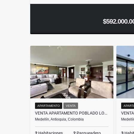
$592.000.0
APARTAMENTO
VENTA
APART
VENTA APARTAMENTO POBLADO LOMA LALINDE MEDELLÍN
Medellín, Antioquia, Colombia
Medellí
2
Habitaciones
2
Parqueadero
3
Habi