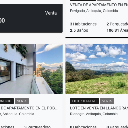
Envigado, Antioquia, Colombia
Venta
00
3
Habitaciones
2
Parquead
2.5
Baños
106.31
Áre
$680.000.000
AMENTO
VENTA
LOTE / TERRENO
VENTA
VENTA DE APARTAMENTO EN EL POBLADO, SECTOR EL TESORO
n, Antioquia, Colombia
Rionegro, Antioquia, Colombia
taciones
3
Parqueadero
0
Habitaciones
0
Parquead