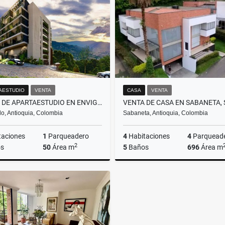
$1.600.000.000
$1.900.000.000
AESTUDIO
VENTA
CASA
VENTA
VENTA DE APARTAESTUDIO EN ENVIGADO, SECTOR EL ESCOBERO - AIRBNB
o, Antioquia, Colombia
Sabaneta, Antioquia, Colombia
taciones
1
Parqueadero
4
Habitaciones
4
Parquead
2
s
50
Área m
5
Baños
696
Área m
Venta
$600.000.000
$2.850.000.000