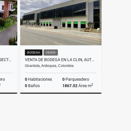
$4.500.000.000
BODEGA
VENTA
VENTA DE CASA EN SABANETA, SECTOR CAÑAVERALEJO
VENTA DE BODEGA EN LA CLIN, AUTOPISTA NORTE (BELLO-HATILLO)
Girardota, Antioquia, Colombia
ero
0
Habitaciones
0
Parqueadero
2
2
0
Baños
1867.02
Área m
Venta
Venta
$9.250.000.000