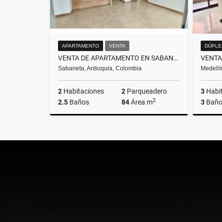
APARTAMENTO
VENTA
DÚPLE
VENTA DE APARTAMENTO EN SABANETA, SECTOR TRES ESQUINAS
Sabaneta, Antioquia, Colombia
Medellí
2
Habitaciones
2
Parqueadero
3
Habi
2
2.5
Baños
84
Área m
3
Baño
Venta
$690.000.000