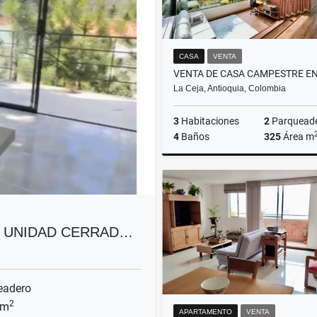
CASA
VENTA
La Ceja, Antioquia, Colombia
3
Habitaciones
2
Parquead
4
Baños
325
Área m
$2.900.000.000
N UNIDAD CERRAD…
eadero
2
 m
APARTAMENTO
VENTA