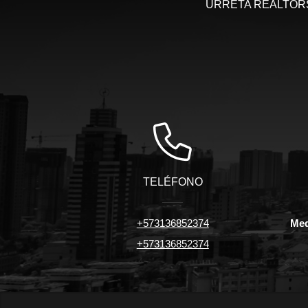
URRETA REALTORS, 
TELÉFONO
+573136852374
Med
+573136852374