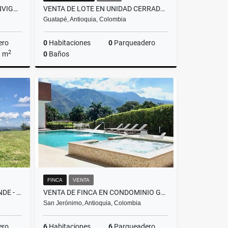
VENTA DE APARTAMENTO EN ENVIGADO, SECTOR LA INMACULADA
VENTA DE LOTE EN UNIDAD CERRADA, CON SALIDA AL EMBALSE - GUATAPE
Guatapé, Antioquia, Colombia
ero
0
Habitaciones
0
Parqueadero
2
a m
0
Baños
Venta
Venta
$580.000.000
FINCA
VENTA
LOTE EN VENTA EN LLANOGRANDE - CON NORMA PARA CONDOMINIO
VENTA DE FINCA EN CONDOMINIO GUAYACANES, SAN JERONIMO, ANT. - AMOBLADA
San Jerónimo, Antioquia, Colombia
ero
6
Habitaciones
6
Parqueadero