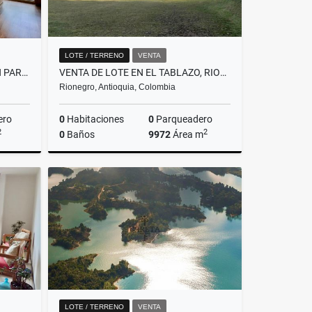
LOTE / TERRENO
VENTA
VENTA DE CASA CAMPESTRE EN PARCELACION EN LA CEJA, EL CAPIRO
VENTA DE LOTE EN EL TABLAZO, RIONEGRO
Rionegro, Antioquia, Colombia
ero
0
Habitaciones
0
Parqueadero
2
2
0
Baños
9972
Área m
Venta
Venta
$1.900.000.000
LOTE / TERRENO
VENTA