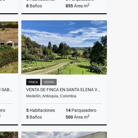
2
8
Baños
855
Área m
Venta
Venta
$4.400.000.000
FINCA
VENTA
VENTA DE CASA CAMPESTRE EN SABANETA VEREDA LAS LOMITAS
VENTA DE FINCA EN SANTA ELENA VEREDA EL PLAN
Medellín, Antioquia, Colombia
ero
5
Habitaciones
14
Parqueadero
2
2
5
Baños
500
Área m
Venta
Venta