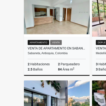
$2.200.000.000
APARTAMENTO
VENTA
DÚPLE
VENTA DE APARTAMENTO EN SABANETA, SECTOR TRES ESQUINAS
Sabaneta, Antioquia, Colombia
Medellí
2
Habitaciones
2
Parqueadero
3
Habi
2
2.5
Baños
84
Área m
3
Baño
Venta
$690.000.000