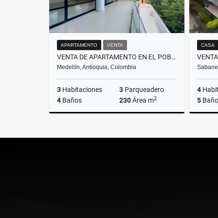
APARTAMENTO
VENTA
CASA
VENTA DE APARTAMENTO EN EL POBLADO, SECTOR EL TESORO
Medellín, Antioquia, Colombia
Sabanet
3
Habitaciones
3
Parqueadero
4
Habi
2
4
Baños
230
Área m
5
Baño
Venta
$1.850.000.000