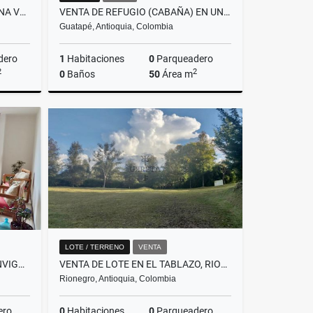
VENTA DE FINCA EN SANTA ELENA VEREDA EL PLAN
VENTA DE REFUGIO (CABAÑA) EN UNIDAD CERRADA, SALIDA AL EMBALSE GUATAPE
Guatapé, Antioquia, Colombia
dero
1
Habitaciones
0
Parqueadero
2
2
0
Baños
50
Área m
Venta
Venta
$592.000.000
LOTE / TERRENO
VENTA
VENTA DE APARTAMENTO EN ENVIGADO, SECTOR LA INMACULADA
VENTA DE LOTE EN EL TABLAZO, RIONEGRO
Rionegro, Antioquia, Colombia
ero
0
Habitaciones
0
Parqueadero