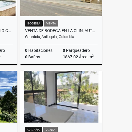
BODEGA
VENTA
VENTA DE FINCA EN CONDOMINIO GUAYACANES, SAN JERONIMO, ANT. - AMOBLADA
VENTA DE BODEGA EN LA CLIN, AUTOPISTA NORTE (BELLO-HATILLO)
Girardota, Antioquia, Colombia
ero
0
Habitaciones
0
Parqueadero
2
2
0
Baños
1867.02
Área m
Venta
Venta
$9.250.000.000
CABAÑA
VENTA