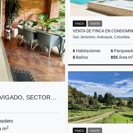
FINCA
VENTA
San Jerónimo, Antioquia, Colombia
6
Habitaciones
6
Parquead
8
Baños
855
Área m
$4.400.000.000
NVIGADO, SECTOR…
eadero
2
a m
FINCA
VENTA