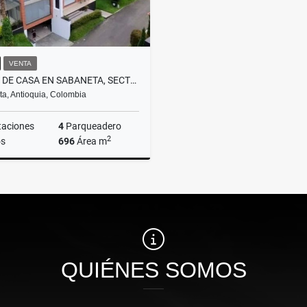
VENTA
VENTA DE CASA EN SABANETA, SECTOR CAÑAVERALEJO
a, Antioquia, Colombia
taciones
4
Parqueadero
2
s
696
Área m
Venta
$2.850.000.000
QUIÉNES SOMOS