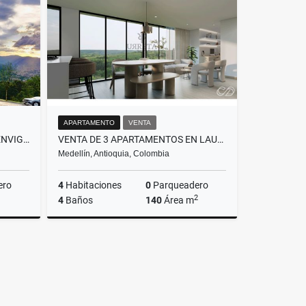
$6.233.250.000
APARTAMENTO
VENTA
VENTA DE APARTAESTUDIO EN ENVIGADO, SECTOR EL ESCOBERO - AIRBNB
VENTA DE 3 APARTAMENTOS EN LAURELES PARA AIRBNB RENTAS CORTAS
Medellín, Antioquia, Colombia
ero
4
Habitaciones
0
Parqueadero
2
4
Baños
140
Área m
Venta
Venta
$1.600.000.000