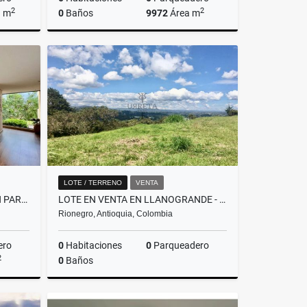
2
2
a m
0
Baños
9972
Área m
Venta
Venta
$1.900.000.000
LOTE / TERRENO
VENTA
VENTA DE CASA CAMPESTRE EN PARCELACION EN LA CEJA, EL CAPIRO
LOTE EN VENTA EN LLANOGRANDE - CON NORMA PARA CONDOMINIO
Rionegro, Antioquia, Colombia
ero
0
Habitaciones
0
Parqueadero
2
0
Baños
Venta
Venta