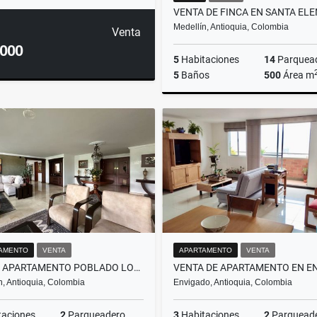
Medellín, Antioquia, Colombia
Venta
.000
5
Habitaciones
14
Parquea
5
Baños
500
Área m
$4.500.000.000
AMENTO
VENTA
APARTAMENTO
VENTA
VENTA APARTAMENTO POBLADO LOMA LALINDE MEDELLÍN
n, Antioquia, Colombia
Envigado, Antioquia, Colombia
taciones
2
Parqueadero
3
Habitaciones
2
Parquead