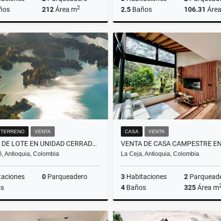
2
ños
212
Área m
2.5
Baños
106.31
Áre
Venta
$1.500.000.000
$680.000.000
/ TERRENO
VENTA
CASA
VENTA
VENTA DE LOTE EN UNIDAD CERRADA, CON SALIDA AL EMBALSE - GUATAPE
, Antioquia, Colombia
La Ceja, Antioquia, Colombia
taciones
0
Parqueadero
3
Habitaciones
2
Parquead
s
4
Baños
325
Área m
Venta