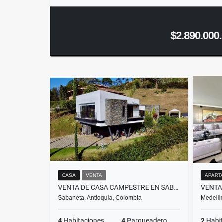
$2.890.000
CASA
VENTA
APART
VENTA DE CASA CAMPESTRE EN SABANETA VEREDA LAS LOMITAS
Sabaneta, Antioquia, Colombia
Medellí
4
Habitaciones
4
Parqueadero
2
Habi