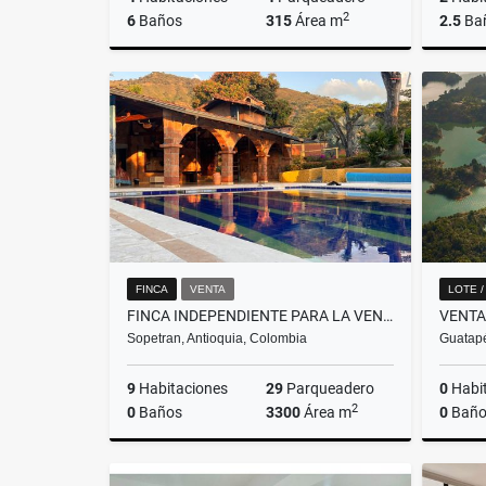
2
6
Baños
315
Área m
2.5
Ba
Venta
$1.900.000.000
FINCA
VENTA
LOTE 
FINCA INDEPENDIENTE PARA LA VENTA EN SOPETRAN, ANTIOQUIA
Sopetran, Antioquia, Colombia
Guatapé
9
Habitaciones
29
Parqueadero
0
Habi
2
0
Baños
3300
Área m
0
Baño
Venta