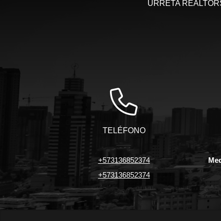
URRETA REALTORS, 
TELÉFONO
+573136852374
Med
+573136852374