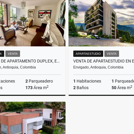
$580.000.000
$2.900.000.000
X
VENTA
APARTAESTUDIO
VENTA
VENTA DE APARTAMENTO DUPLEX, EN EL POBLADO, PARTE PLANA
n, Antioquia, Colombia
Envigado, Antioquia, Colombia
taciones
2
Parqueadero
1
Habitaciones
1
Parquead
2
2
s
173
Área m
2
Baños
50
Área m
Venta
$1.100.000.000
$600.000.000