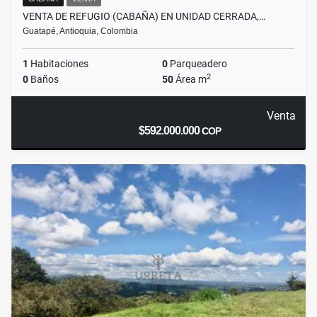
VENTA DE REFUGIO (CABAÑA) EN UNIDAD CERRADA,…
Guatapé, Antioquia, Colombia
1
Habitaciones
0
Parqueadero
2
0
Baños
50
Área m
Venta
$592.000.000
COP