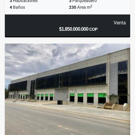
3
Habitaciones
3
Parqueadero
2
4
Baños
230
Área m
Venta
$1.850.000.000
COP