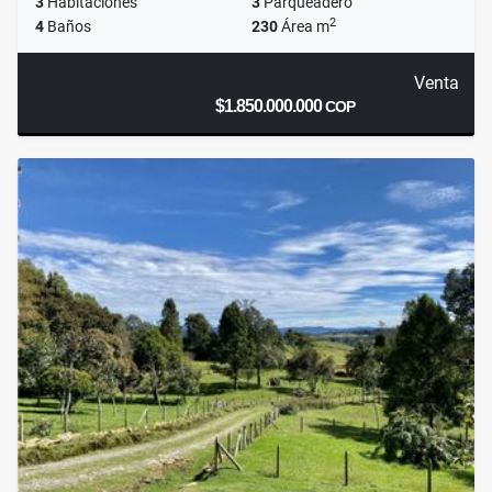
3
Habitaciones
3
Parqueadero
2
4
Baños
230
Área m
Venta
$1.850.000.000
COP