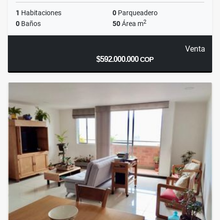
1
Habitaciones
0
Parqueadero
2
0
Baños
50
Área m
Venta
$592.000.000
COP