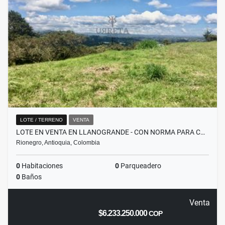
LOTE / TERRENO
VENTA
LOTE EN VENTA EN LLANOGRANDE - CON NORMA PARA C…
Rionegro, Antioquia, Colombia
0
Habitaciones
0
Parqueadero
0
Baños
Venta
$6.233.250.000
COP