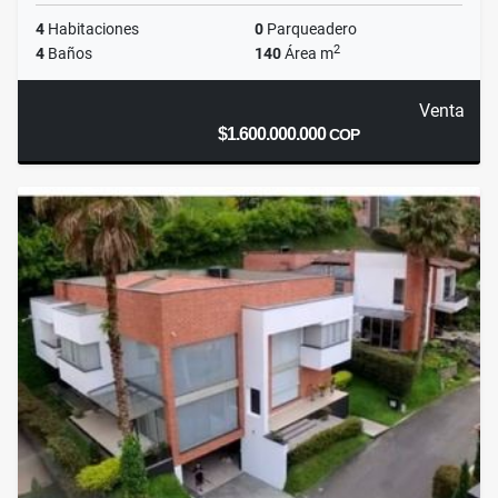
4
Habitaciones
0
Parqueadero
2
4
Baños
140
Área m
Venta
$1.600.000.000
COP