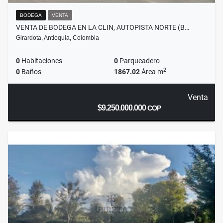
BODEGA
VENTA
VENTA DE BODEGA EN LA CLIN, AUTOPISTA NORTE (B…
Girardota, Antioquia, Colombia
0
Habitaciones
0
Parqueadero
2
0
Baños
1867.02
Área m
Venta
$9.250.000.000
COP