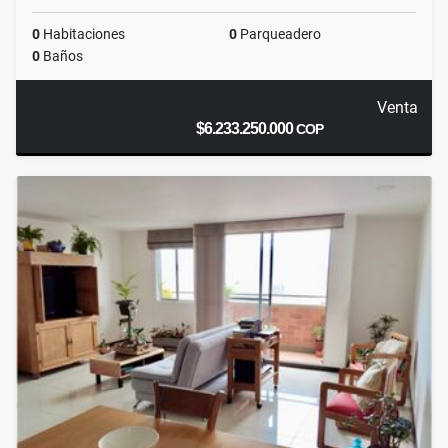
0
Habitaciones
0
Parqueadero
0
Baños
Venta
$6.233.250.000
COP