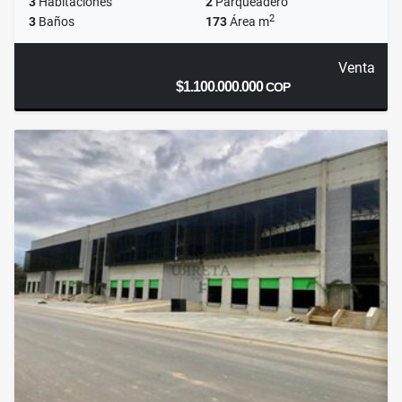
3
Habitaciones
2
Parqueadero
2
3
Baños
173
Área m
Venta
$1.100.000.000
COP