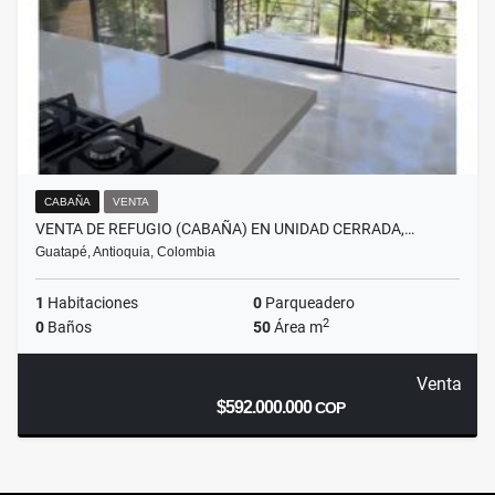
CABAÑA
VENTA
VENTA DE REFUGIO (CABAÑA) EN UNIDAD CERRADA,…
Guatapé, Antioquia, Colombia
1
Habitaciones
0
Parqueadero
2
0
Baños
50
Área m
Venta
$592.000.000
COP