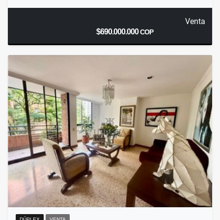
Venta
$690.000.000
COP
DÚPLEX
VENTA