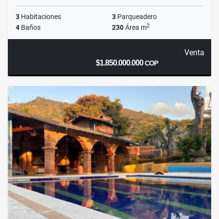
3
Habitaciones
3
Parqueadero
2
4
Baños
230
Área m
Venta
$1.850.000.000
COP