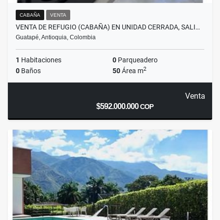
CABAÑA
VENTA
VENTA DE REFUGIO (CABAÑA) EN UNIDAD CERRADA, SALI…
Guatapé, Antioquia, Colombia
1
Habitaciones
0
Parqueadero
2
0
Baños
50
Área m
Venta
$592.000.000
COP