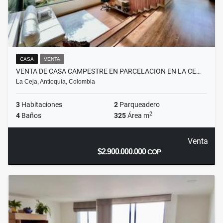
CASA
VENTA
VENTA DE CASA CAMPESTRE EN PARCELACION EN LA CE…
La Ceja, Antioquia, Colombia
3
Habitaciones
2
Parqueadero
2
4
Baños
325
Área m
Venta
$2.900.000.000
COP