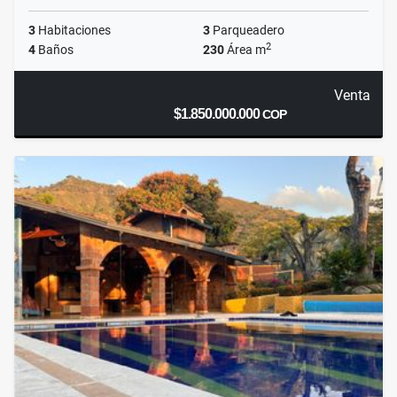
3
Habitaciones
3
Parqueadero
2
4
Baños
230
Área m
Venta
$1.850.000.000
COP