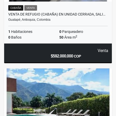
CABAÑA
VENTA
VENTA DE REFUGIO (CABAÑA) EN UNIDAD CERRADA, SALI…
Guatapé, Antioquia, Colombia
1
Habitaciones
0
Parqueadero
2
0
Baños
50
Área m
Venta
$592.000.000
COP