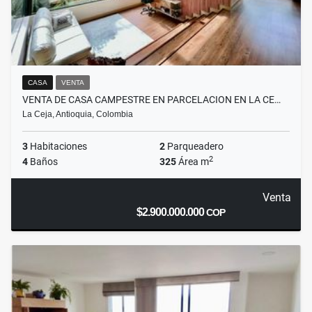
CASA
VENTA
VENTA DE CASA CAMPESTRE EN PARCELACION EN LA CE…
La Ceja, Antioquia, Colombia
3
Habitaciones
2
Parqueadero
2
4
Baños
325
Área m
Venta
$2.900.000.000
COP