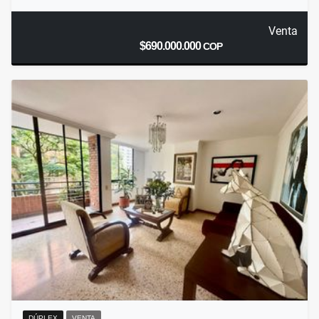
Venta
$690.000.000
COP
DÚPLEX
VENTA