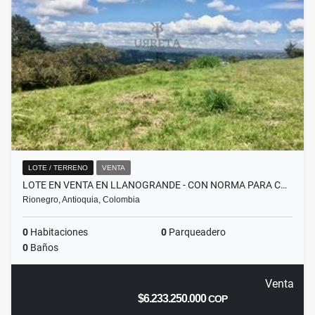
LOTE / TERRENO
VENTA
LOTE EN VENTA EN LLANOGRANDE - CON NORMA PARA C…
Rionegro, Antioquia, Colombia
0
Habitaciones
0
Parqueadero
0
Baños
Venta
$6.233.250.000
COP