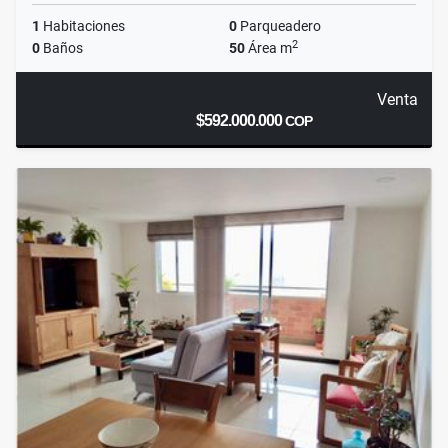
1
Habitaciones
0
Parqueadero
2
0
Baños
50
Área m
Venta
$592.000.000
COP