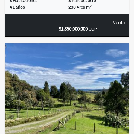
3
Habitaciones
3
Parqueadero
2
4
Baños
230
Área m
Venta
$1.850.000.000
COP