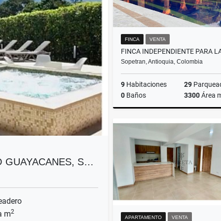
FINCA
VENTA
Sopetran, Antioquia, Colombia
9
Habitaciones
29
Parquea
0
Baños
3300
Área 
$2.200.000.000
O GUAYACANES, S…
eadero
2
a m
APARTAMENTO
VENTA