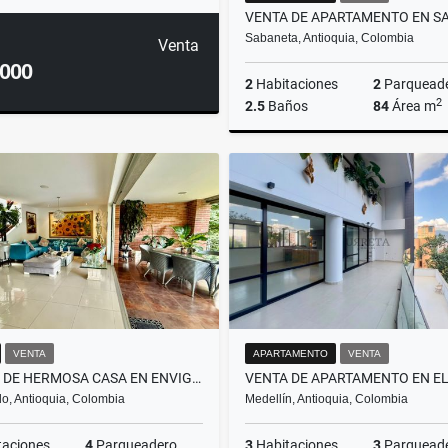
Sabaneta, Antioquia, Colombia
Venta
.000
2
Habitaciones
2
Parquead
2
2.5
Baños
84
Área m
$690.000.000
VENTA
APARTAMENTO
VENTA
VENTA DE HERMOSA CASA EN ENVIGADO, SECTOR LOMA LOS BENEDICTINOS
o, Antioquia, Colombia
Medellín, Antioquia, Colombia
taciones
4
Parqueadero
3
Habitaciones
3
Parquead