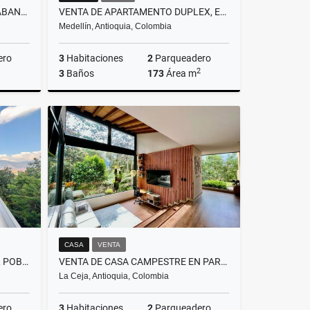
VENTA DE APARTAMENTO EN SABANETA, SECTOR TRES ESQUINAS
VENTA DE APARTAMENTO DUPLEX, EN EL POBLADO, PARTE PLANA
Medellín, Antioquia, Colombia
ero
3
Habitaciones
2
Parqueadero
2
3
Baños
173
Área m
Venta
Venta
$1.100.000.000
CASA
VENTA
VENTA DE APARTAMENTO EN EL POBLADO, SECTOR EL TESORO
VENTA DE CASA CAMPESTRE EN PARCELACION EN LA CEJA, EL CAPIRO
La Ceja, Antioquia, Colombia
ero
3
Habitaciones
2
Parqueadero