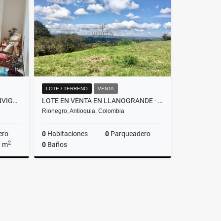
$580.000.000
LOTE / TERRENO
VENTA
VENTA DE APARTAMENTO EN ENVIGADO, SECTOR LA INMACULADA
LOTE EN VENTA EN LLANOGRANDE - CON NORMA PARA CONDOMINIO
Rionegro, Antioquia, Colombia
ero
0
Habitaciones
0
Parqueadero
2
a m
0
Baños
Venta
Venta
$6.233.250.000