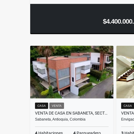
$4.400.000
CASA
VENTA
CASA
VENTA DE CASA EN SABANETA, SECTOR CAÑAVERALEJO
Sabaneta, Antioquia, Colombia
Envigad
4
Habitaciones
4
Parqueadero
3
Habi