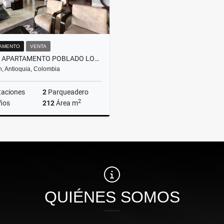
AMENTO
VENTA
VENTA APARTAMENTO POBLADO LOMA LALINDE MEDELLÍN
n, Antioquia, Colombia
taciones
2
Parqueadero
2
ños
212
Área m
Venta
$1.500.000.000
QUIÉNES SOMOS