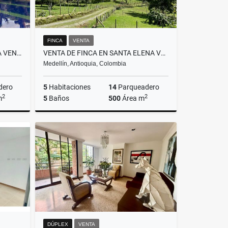
FINCA
VENTA
FINCA INDEPENDIENTE PARA LA VENTA EN SOPETRAN, ANTIOQUIA
VENTA DE FINCA EN SANTA ELENA VEREDA EL PLAN
Medellín, Antioquia, Colombia
dero
5
Habitaciones
14
Parqueadero
2
2
m
5
Baños
500
Área m
Venta
Venta
$4.500.000.000
DÚPLEX
VENTA