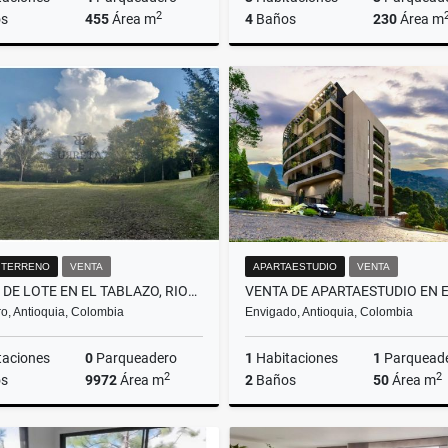
2
s
455
Área m
4
Baños
230
Área m
Venta
$2.890.000.000
$1.850.000.000
/ TERRENO
VENTA
APARTAESTUDIO
VENTA
VENTA DE LOTE EN EL TABLAZO, RIONEGRO
o, Antioquia, Colombia
Envigado, Antioquia, Colombia
taciones
0
Parqueadero
1
Habitaciones
1
Parquead
2
2
s
9972
Área m
2
Baños
50
Área m
Venta