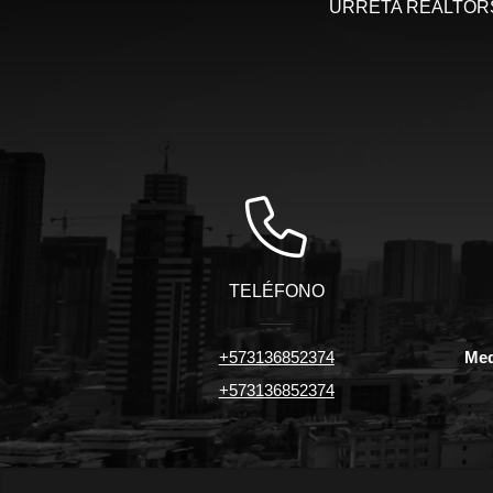
URRETA REALTORS, 
TELÉFONO
+573136852374
Med
+573136852374