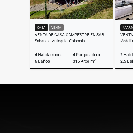
CASA
VENTA
APART
VENTA DE CASA CAMPESTRE EN SABANETA VEREDA LAS LOMITAS
Sabaneta, Antioquia, Colombia
Medellí
4
Habitaciones
4
Parqueadero
2
Habi
2
6
Baños
315
Área m
2.5
Ba
Venta
$1.900.000.000