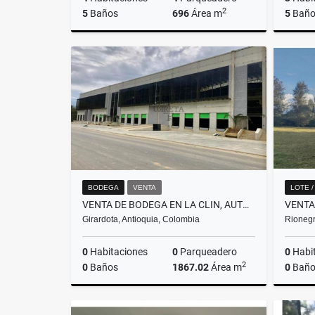
2
5
Baños
696
Área m
5
Baño
Venta
$2.850.000.000
BODEGA
VENTA
LOTE 
VENTA DE BODEGA EN LA CLIN, AUTOPISTA NORTE (BELLO-HATILLO)
Girardota, Antioquia, Colombia
Rionegr
0
Habitaciones
0
Parqueadero
0
Habi
2
0
Baños
1867.02
Área m
0
Baño
Venta