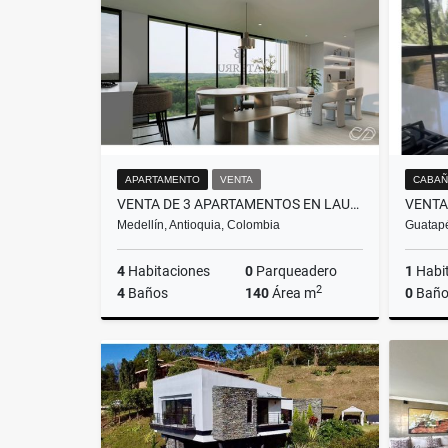
$9.250.000.000
APARTAMENTO
VENTA
CABAÑ
VENTA DE 3 APARTAMENTOS EN LAURELES PARA AIRBNB RENTAS CORTAS
Medellín, Antioquia, Colombia
Guatapé
4
Habitaciones
0
Parqueadero
1
Habi
2
4
Baños
140
Área m
0
Baño
Venta
$1.600.000.000