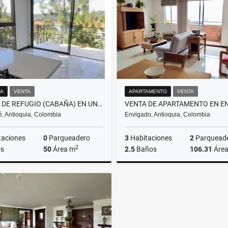
$1.900.000.000
$600.000.000
A
VENTA
APARTAMENTO
VENTA
VENTA DE REFUGIO (CABAÑA) EN UNIDAD CERRADA, SALIDA AL EMBALSE GUATAPE
, Antioquia, Colombia
Envigado, Antioquia, Colombia
taciones
0
Parqueadero
3
Habitaciones
2
Parquead
2
s
50
Área m
2.5
Baños
106.31
Áre
Venta
$592.000.000
$680.000.000