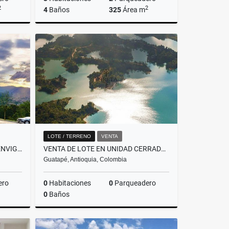
2
2
4
Baños
325
Área m
Venta
Venta
$2.900.000.000
LOTE / TERRENO
VENTA
VENTA DE APARTAESTUDIO EN ENVIGADO, SECTOR EL ESCOBERO - AIRBNB
VENTA DE LOTE EN UNIDAD CERRADA, CON SALIDA AL EMBALSE - GUATAPE
Guatapé, Antioquia, Colombia
ero
0
Habitaciones
0
Parqueadero
0
Baños
Venta
Venta