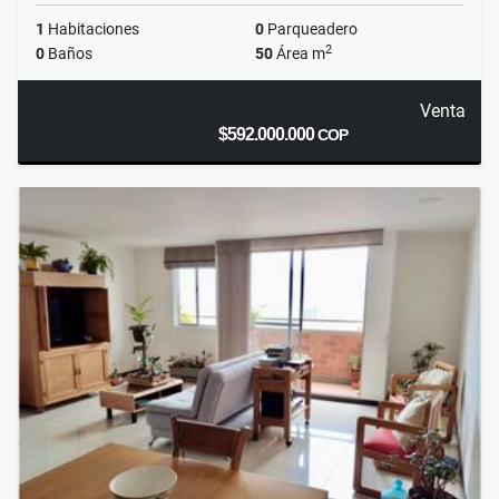
1
Habitaciones
0
Parqueadero
2
0
Baños
50
Área m
Venta
$592.000.000
COP