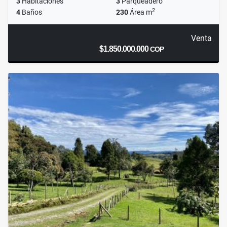
3
Habitaciones
3
Parqueadero
2
4
Baños
230
Área m
Venta
$1.850.000.000
COP