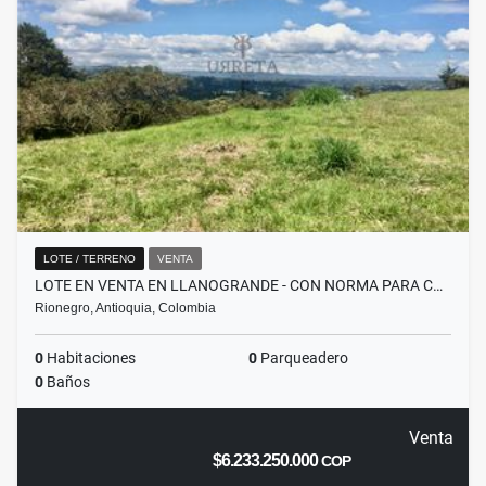
LOTE / TERRENO
VENTA
LOTE EN VENTA EN LLANOGRANDE - CON NORMA PARA C…
Rionegro, Antioquia, Colombia
0
Habitaciones
0
Parqueadero
0
Baños
Venta
$6.233.250.000
COP