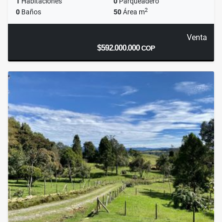
1
Habitaciones
0
Parqueadero
2
0
Baños
50
Área m
Venta
$592.000.000
COP