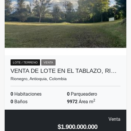
LOTE / TERRENO
VENTA
VENTA DE LOTE EN EL TABLAZO, RI…
Rionegro, Antioquia, Colombia
0
Habitaciones
0
Parqueadero
2
0
Baños
9972
Área m
Venta
$1.900.000.000