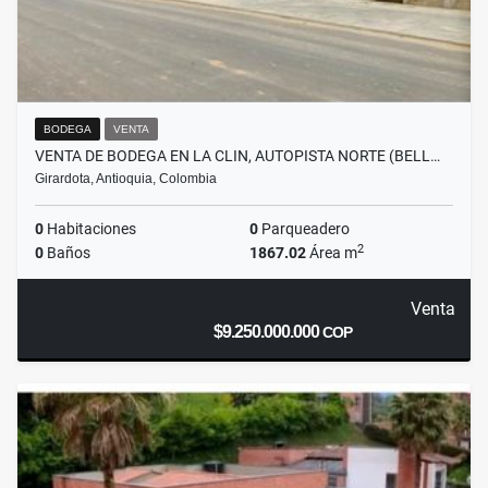
BODEGA
VENTA
VENTA DE BODEGA EN LA CLIN, AUTOPISTA NORTE (BELL…
Girardota, Antioquia, Colombia
0
Habitaciones
0
Parqueadero
2
0
Baños
1867.02
Área m
Venta
$9.250.000.000
COP