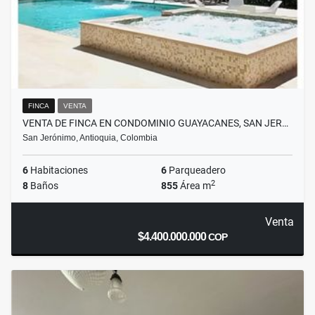
FINCA
VENTA
VENTA DE FINCA EN CONDOMINIO GUAYACANES, SAN JER…
San Jerónimo, Antioquia, Colombia
6
Habitaciones
6
Parqueadero
2
8
Baños
855
Área m
Venta
$4.400.000.000
COP