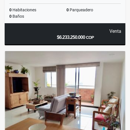
0
Habitaciones
0
Parqueadero
0
Baños
Venta
$6.233.250.000
COP