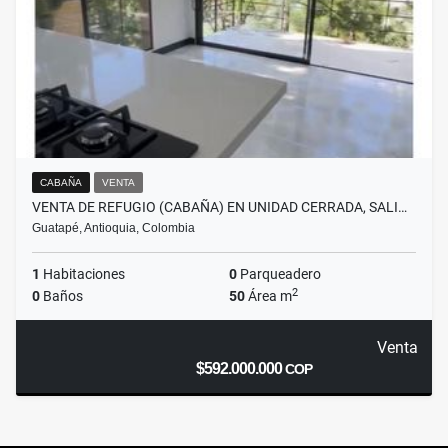
CABAÑA
VENTA
VENTA DE REFUGIO (CABAÑA) EN UNIDAD CERRADA, SALI…
Guatapé, Antioquia, Colombia
1
Habitaciones
0
Parqueadero
2
0
Baños
50
Área m
Venta
$592.000.000
COP