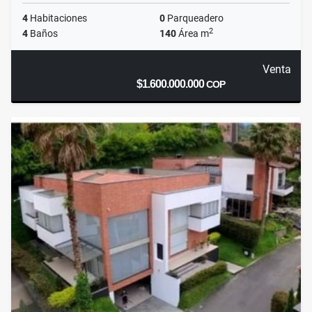
4
Habitaciones
0
Parqueadero
2
4
Baños
140
Área m
Venta
$1.600.000.000
COP