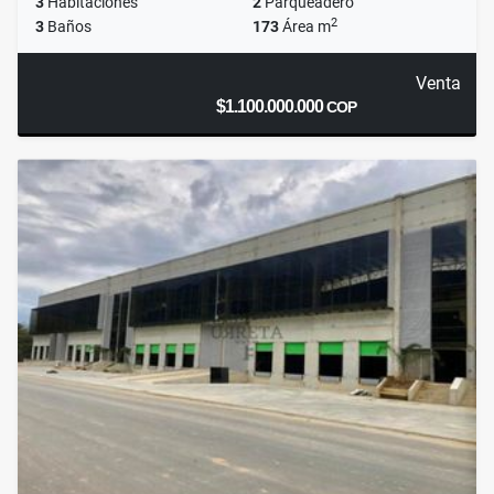
3
Habitaciones
2
Parqueadero
2
3
Baños
173
Área m
Venta
$1.100.000.000
COP