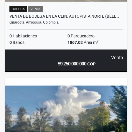
BODEGA
VENTA
VENTA DE BODEGA EN LA CLIN, AUTOPISTA NORTE (BELL…
Girardota, Antioquia, Colombia
0
Habitaciones
0
Parqueadero
2
0
Baños
1867.02
Área m
Venta
$9.250.000.000
COP