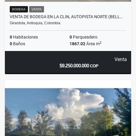
BODEGA
VENTA
VENTA DE BODEGA EN LA CLIN, AUTOPISTA NORTE (BELL…
Girardota, Antioquia, Colombia
0
Habitaciones
0
Parqueadero
2
0
Baños
1867.02
Área m
Venta
$9.250.000.000
COP