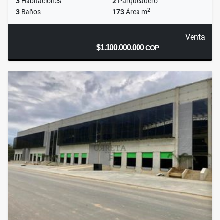
3
Habitaciones
2
Parqueadero
2
3
Baños
173
Área m
Venta
$1.100.000.000
COP