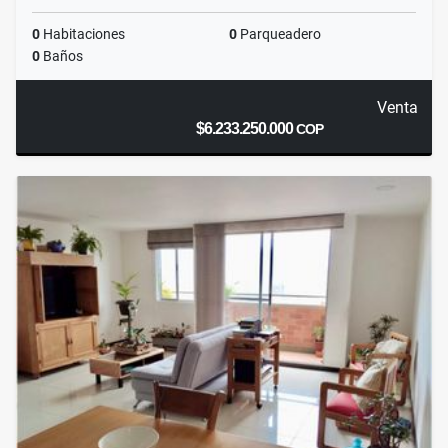
0
Habitaciones
0
Parqueadero
0
Baños
Venta
$6.233.250.000
COP