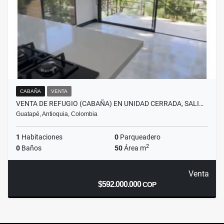
CABAÑA
VENTA
VENTA DE REFUGIO (CABAÑA) EN UNIDAD CERRADA, SALI…
Guatapé, Antioquia, Colombia
1
Habitaciones
0
Parqueadero
2
0
Baños
50
Área m
Venta
$592.000.000
COP