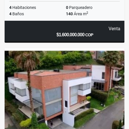
4
Habitaciones
0
Parqueadero
2
4
Baños
140
Área m
Venta
$1.600.000.000
COP