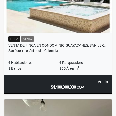
FINCA
VENTA
VENTA DE FINCA EN CONDOMINIO GUAYACANES, SAN JER…
San Jerónimo, Antioquia, Colombia
6
Habitaciones
6
Parqueadero
2
8
Baños
855
Área m
Venta
$4.400.000.000
COP