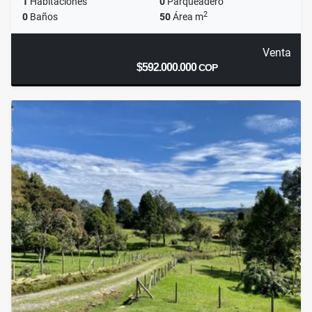
1
Habitaciones
0
Parqueadero
2
0
Baños
50
Área m
Venta
$592.000.000
COP