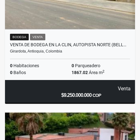
BODEGA
VENTA
VENTA DE BODEGA EN LA CLIN, AUTOPISTA NORTE (BELL…
Girardota, Antioquia, Colombia
0
Habitaciones
0
Parqueadero
2
0
Baños
1867.02
Área m
Venta
$9.250.000.000
COP