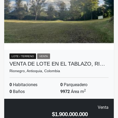
LOTE / TERRENO
VENTA
VENTA DE LOTE EN EL TABLAZO, RI…
Rionegro, Antioquia, Colombia
0
Habitaciones
0
Parqueadero
2
0
Baños
9972
Área m
Venta
$1.900.000.000