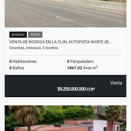
BODEGA
VENTA
VENTA DE BODEGA EN LA CLIN, AUTOPISTA NORTE (B…
Girardota, Antioquia, Colombia
0
Habitaciones
0
Parqueadero
2
0
Baños
1867.02
Área m
Venta
$9.250.000.000
COP