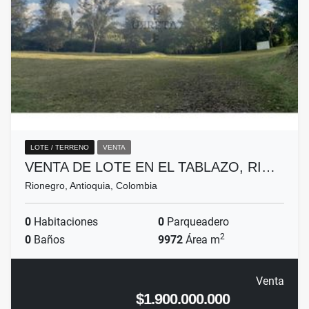
LOTE / TERRENO
VENTA
VENTA DE LOTE EN EL TABLAZO, RI…
Rionegro, Antioquia, Colombia
0
Habitaciones
0
Parqueadero
2
0
Baños
9972
Área m
Venta
$1.900.000.000