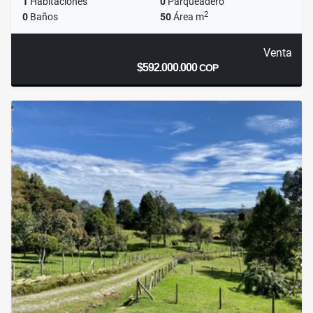
1
Habitaciones
0
Parqueadero
2
0
Baños
50
Área m
Venta
$592.000.000
COP