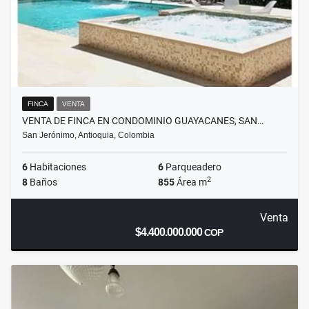
FINCA
VENTA
VENTA DE FINCA EN CONDOMINIO GUAYACANES, SAN…
San Jerónimo, Antioquia, Colombia
6
Habitaciones
6
Parqueadero
2
8
Baños
855
Área m
Venta
$4.400.000.000
COP