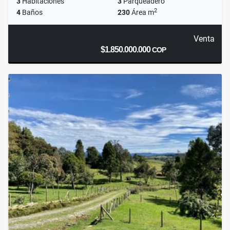
3
Habitaciones
3
Parqueadero
2
4
Baños
230
Área m
Venta
$1.850.000.000
COP