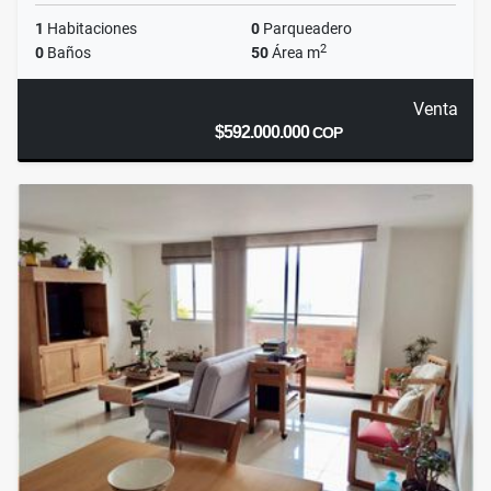
1
Habitaciones
0
Parqueadero
2
0
Baños
50
Área m
Venta
$592.000.000
COP