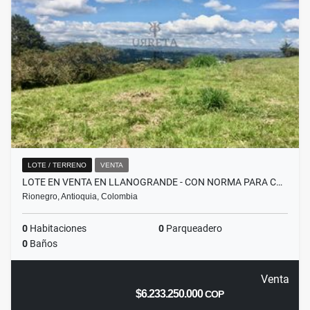
LOTE / TERRENO
VENTA
LOTE EN VENTA EN LLANOGRANDE - CON NORMA PARA C…
Rionegro, Antioquia, Colombia
0
Habitaciones
0
Parqueadero
0
Baños
Venta
$6.233.250.000
COP