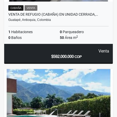
CABAÑA
VENTA
VENTA DE REFUGIO (CABAÑA) EN UNIDAD CERRADA,…
Guatapé, Antioquia, Colombia
1
Habitaciones
0
Parqueadero
2
0
Baños
50
Área m
Venta
$592.000.000
COP