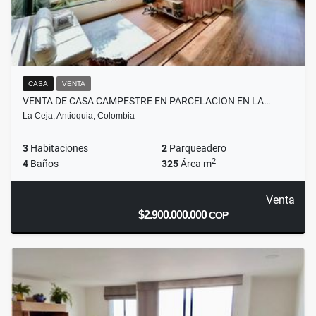
CASA
VENTA
VENTA DE CASA CAMPESTRE EN PARCELACION EN LA…
La Ceja, Antioquia, Colombia
3
Habitaciones
2
Parqueadero
2
4
Baños
325
Área m
Venta
$2.900.000.000
COP