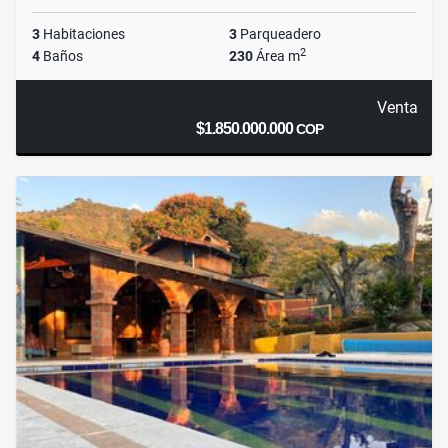
3
Habitaciones
3
Parqueadero
2
4
Baños
230
Área m
Venta
$1.850.000.000
COP