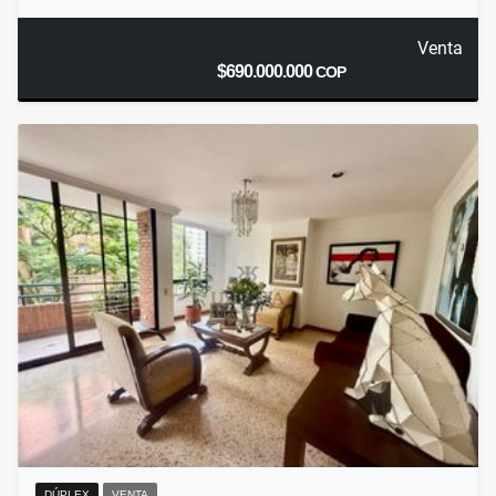
Venta
$690.000.000
COP
DÚPLEX
VENTA