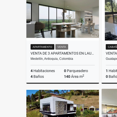
$9.250.000.000
APARTAMENTO
VENTA
CABAÑ
VENTA DE 3 APARTAMENTOS EN LAURELES PARA AIRBNB RENTAS CORTAS
Medellín, Antioquia, Colombia
Guatapé
4
Habitaciones
0
Parqueadero
1
Habi
2
4
Baños
140
Área m
0
Baño
Venta
$1.600.000.000