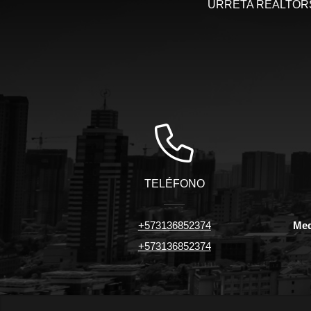
URRETA REALTORS, 
TELÉFONO
+573136852374
Med
+573136852374