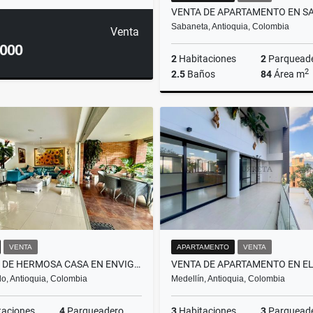
Sabaneta, Antioquia, Colombia
Venta
.000
2
Habitaciones
2
Parquead
2
2.5
Baños
84
Área m
$690.000.000
VENTA
APARTAMENTO
VENTA
VENTA DE HERMOSA CASA EN ENVIGADO, SECTOR LOMA LOS BENEDICTINOS
o, Antioquia, Colombia
Medellín, Antioquia, Colombia
taciones
4
Parqueadero
3
Habitaciones
3
Parquead