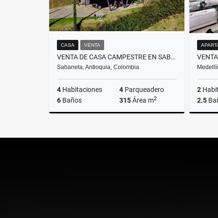
CASA
VENTA
APART
VENTA DE CASA CAMPESTRE EN SABANETA VEREDA LAS LOMITAS
Sabaneta, Antioquia, Colombia
Medellí
4
Habitaciones
4
Parqueadero
2
Habi
2
6
Baños
315
Área m
2.5
Ba
Venta
$1.900.000.000