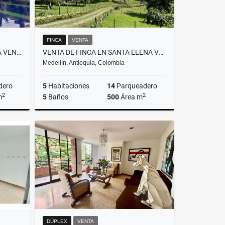
FINCA
VENTA
FINCA INDEPENDIENTE PARA LA VENTA EN SOPETRAN, ANTIOQUIA
VENTA DE FINCA EN SANTA ELENA VEREDA EL PLAN
Medellín, Antioquia, Colombia
dero
5
Habitaciones
14
Parqueadero
2
2
m
5
Baños
500
Área m
Venta
Venta
$4.500.000.000
DÚPLEX
VENTA