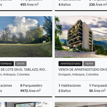
2
s
455
Área m
4
Baños
230
Área m
Venta
$2.890.000.000
$1.850.000.000
/ TERRENO
VENTA
APARTAESTUDIO
VENTA
VENTA DE LOTE EN EL TABLAZO, RIONEGRO
o, Antioquia, Colombia
Envigado, Antioquia, Colombia
taciones
0
Parqueadero
1
Habitaciones
1
Parquead
2
2
s
9972
Área m
2
Baños
50
Área m
Venta