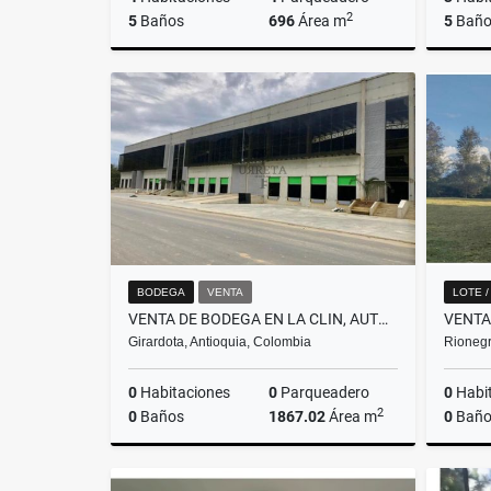
2
5
Baños
696
Área m
5
Baño
Venta
$2.850.000.000
BODEGA
VENTA
LOTE 
VENTA DE BODEGA EN LA CLIN, AUTOPISTA NORTE (BELLO-HATILLO)
Girardota, Antioquia, Colombia
Rionegr
0
Habitaciones
0
Parqueadero
0
Habi
2
0
Baños
1867.02
Área m
0
Baño
Venta