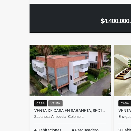
$4.400.000
CASA
VENTA
CASA
VENTA DE CASA EN SABANETA, SECTOR CAÑAVERALEJO
Sabaneta, Antioquia, Colombia
Envigad
4
Habitaciones
4
Parqueadero
3
Habi