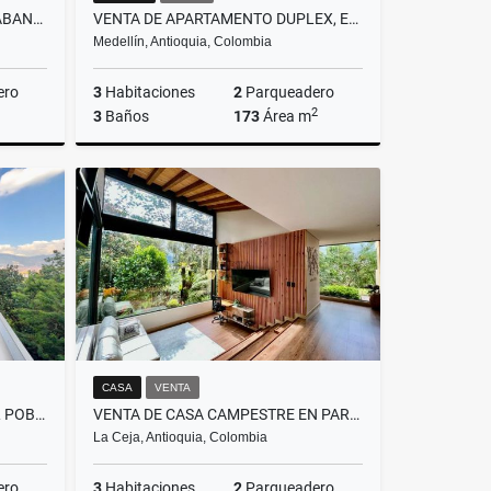
VENTA DE APARTAMENTO EN SABANETA, SECTOR TRES ESQUINAS
VENTA DE APARTAMENTO DUPLEX, EN EL POBLADO, PARTE PLANA
Medellín, Antioquia, Colombia
ero
3
Habitaciones
2
Parqueadero
2
3
Baños
173
Área m
Venta
Venta
$1.100.000.000
CASA
VENTA
VENTA DE APARTAMENTO EN EL POBLADO, SECTOR EL TESORO
VENTA DE CASA CAMPESTRE EN PARCELACION EN LA CEJA, EL CAPIRO
La Ceja, Antioquia, Colombia
ero
3
Habitaciones
2
Parqueadero