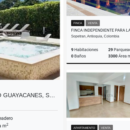
FINCA
VENTA
Sopetran, Antioquia, Colombia
9
Habitaciones
29
Parquea
0
Baños
3300
Área 
$2.200.000.000
O GUAYACANES, S…
eadero
2
a m
APARTAMENTO
VENTA