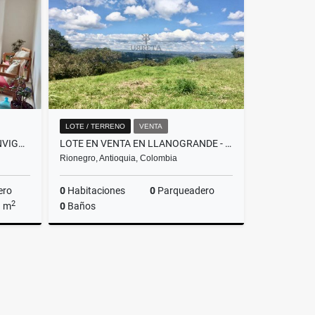
$580.000.000
LOTE / TERRENO
VENTA
VENTA DE APARTAMENTO EN ENVIGADO, SECTOR LA INMACULADA
LOTE EN VENTA EN LLANOGRANDE - CON NORMA PARA CONDOMINIO
Rionegro, Antioquia, Colombia
ero
0
Habitaciones
0
Parqueadero
2
a m
0
Baños
Venta
Venta
$6.233.250.000