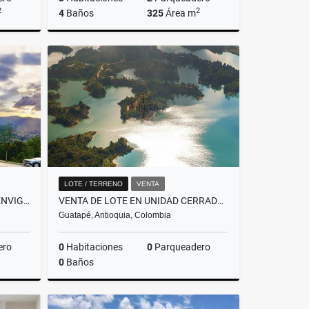
2
2
4
Baños
325
Área m
Venta
Venta
$2.900.000.000
LOTE / TERRENO
VENTA
VENTA DE APARTAESTUDIO EN ENVIGADO, SECTOR EL ESCOBERO - AIRBNB
VENTA DE LOTE EN UNIDAD CERRADA, CON SALIDA AL EMBALSE - GUATAPE
Guatapé, Antioquia, Colombia
ero
0
Habitaciones
0
Parqueadero
0
Baños
Venta
Venta