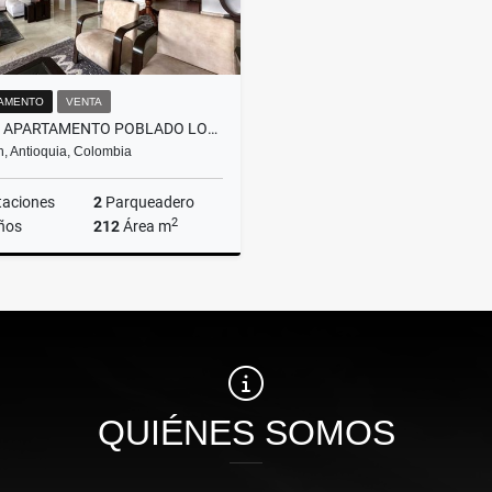
AMENTO
VENTA
VENTA APARTAMENTO POBLADO LOMA LALINDE MEDELLÍN
n, Antioquia, Colombia
taciones
2
Parqueadero
2
ños
212
Área m
Venta
$1.500.000.000
QUIÉNES SOMOS