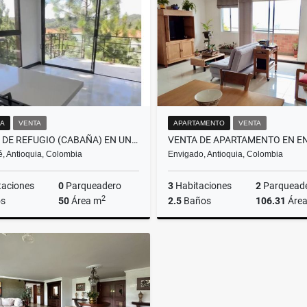
$1.900.000.000
$600.000.000
A
VENTA
APARTAMENTO
VENTA
VENTA DE REFUGIO (CABAÑA) EN UNIDAD CERRADA, SALIDA AL EMBALSE GUATAPE
, Antioquia, Colombia
Envigado, Antioquia, Colombia
taciones
0
Parqueadero
3
Habitaciones
2
Parquead
2
s
50
Área m
2.5
Baños
106.31
Áre
Venta
$592.000.000
$680.000.000